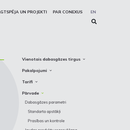
LGTSPĒJA UN PROJEKTI
PAR CONEXUS
EN
Vienotais dabasgāzes tirgus
Vienotās zonas platforma
Pakalpojumi
Sistēmas lietotāji
Pārvade
Tarifi
Prezentācijas
Uzglabāšana
Pārvade
Pārvade
Solidaritātes uzglabāšanas
Uzglabāšana
Dabasgāzes parametri
pakalpojums
Standarta apstākļi
REMIT ziņošanas pakalpojums
Prasības un kontrole
EIC LIO