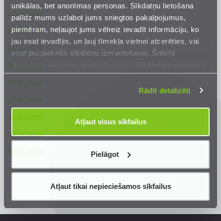
unikālas, bet anonīmas personas. Sīkdatņu lietošana
22.06.2018.
palīdz mums uzlabot jums sniegtos pakalpojumus,
piemēram, neļaujot jums vēlreiz ievadīt informāciju, ko
23.06.2018.
jau esat ievadījis, un ļauj tīmekļa vietnei atcerēties, vai
24.06.2018.
esat jau piekritis sīkdatņu izmantošanai. Šobrīd
izmantoto sīkdatņu apraksts ir
šeit
. Sīkāka informācija ir
25.06.2018.
mūsu
Privātuma atrunā
.
26.06.2018.
Rādīt detalizēti
27.06.2018.
28.06.2018.
Atļaut visus sīkfailus
29.06.2018.
30.06.2018.
Pielāgot
Atļaut tikai nepieciešamos sīkfailus