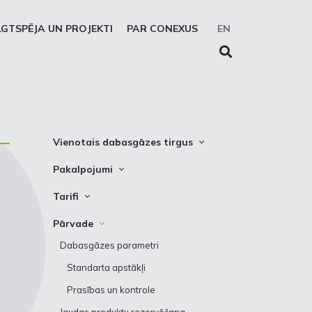
LGTSPĒJA UN PROJEKTI
PAR CONEXUS
EN
Vienotais dabasgāzes tirgus
Vienotās zonas platforma
Pakalpojumi
Sistēmas lietotāji
Pārvade
Tarifi
Prezentācijas
Uzglabāšana
Pārvade
Pārvade
Solidaritātes uzglabāšanas
Uzglabāšana
Dabasgāzes parametri
pakalpojums
Standarta apstākļi
REMIT ziņošanas pakalpojums
Prasības un kontrole
EIC LIO