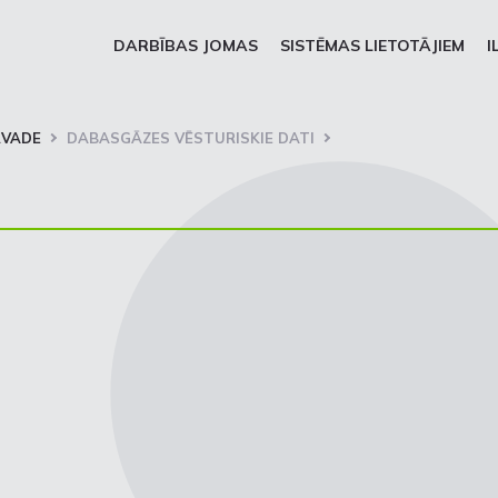
DARBĪBAS JOMAS
SISTĒMAS LIETOTĀJIEM
I
RVADE
DABASGĀZES VĒSTURISKIE DATI