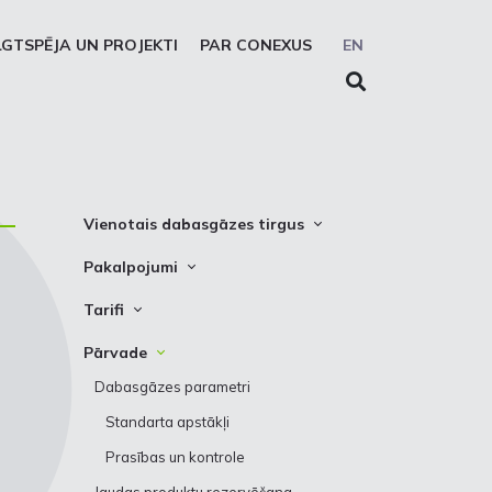
LGTSPĒJA UN PROJEKTI
PAR CONEXUS
EN
Vienotais dabasgāzes tirgus
Vienotās zonas platforma
Pakalpojumi
Sistēmas lietotāji
Pārvade
Tarifi
Prezentācijas
Uzglabāšana
Pārvade
Pārvade
Solidaritātes uzglabāšanas
Uzglabāšana
Dabasgāzes parametri
pakalpojums
Standarta apstākļi
REMIT ziņošanas pakalpojums
Prasības un kontrole
EIC LIO