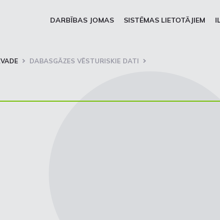
DARBĪBAS JOMAS
SISTĒMAS LIETOTĀJIEM
I
RVADE
DABASGĀZES VĒSTURISKIE DATI