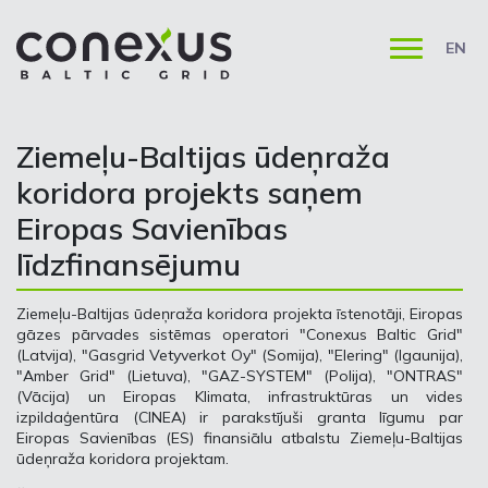
EN
Ziemeļu-Baltijas ūdeņraža
koridora projekts saņem
Eiropas Savienības
līdzfinansējumu
Ziemeļu-Baltijas ūdeņraža koridora projekta īstenotāji, Eiropas
gāzes pārvades sistēmas operatori "Conexus Baltic Grid"
(Latvija), "Gasgrid Vetyverkot Oy" (Somija), "Elering" (Igaunija),
"Amber Grid" (Lietuva), "GAZ-SYSTEM" (Polija), "ONTRAS"
(Vācija) un Eiropas Klimata, infrastruktūras un vides
izpildaģentūra (CINEA) ir parakstījuši granta līgumu par
Eiropas Savienības (ES) finansiālu atbalstu Ziemeļu-Baltijas
ūdeņraža koridora projektam.