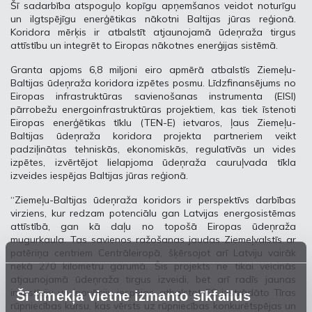
Šī sadarbība atspoguļo kopīgu apņemšanos veidot noturīgu
un ilgtspējīgu enerģētikas nākotni Baltijas jūras reģionā.
Koridora mērķis ir atbalstīt atjaunojamā ūdeņraža tirgus
attīstību un integrēt to Eiropas nākotnes enerģijas sistēmā.
Granta apjoms 6,8 miljoni eiro apmērā atbalstīs Ziemeļu-
Baltijas ūdeņraža koridora izpētes posmu. Līdzfinansējums no
Eiropas infrastruktūras savienošanas instrumenta (EISI)
pārrobežu energoinfrastruktūras projektiem, kas tiek īstenoti
Eiropas enerģētikas tīklu (TEN-E) ietvaros, ļaus Ziemeļu-
Baltijas ūdeņraža koridora projekta partneriem veikt
padziļinātas tehniskās, ekonomiskās, regulatīvās un vides
izpētes, izvērtējot lielapjoma ūdeņraža cauruļvada tīkla
izveides iespējas Baltijas jūras reģionā.
“Ziemeļu-Baltijas ūdeņraža koridors ir perspektīvs darbības
virziens, kur redzam potenciālu gan Latvijas energosistēmas
attīstībā, gan kā daļu no topošā Eiropas ūdeņraža
mugurkaula. Tas savienos ražošanas jaudas Ziemeļvalstīs ar
patēriņa centriem Centrāleiropā, šķērsojot arī Latviju vairāk
nekā 270 kilometru garumā. Šis projekts ne tikai veicinās
atjaunojamā ūdeņraža tirgus izveidi, bet arī radīs jaunas
investīciju un inovāciju iespējas, atbalstot ES izstrādāto Tīras
Šī tīmekļa vietne izmanto sīkfailus
rūpniecības kursu, kas vērsts uz rūpniecības konkurētspējas un