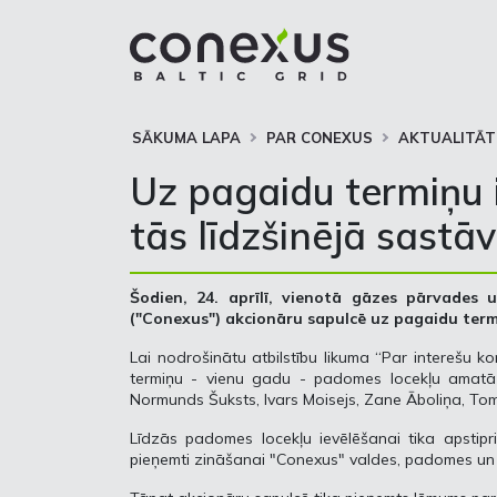
SĀKUMA LAPA
PAR CONEXUS
AKTUALITĀT
Uz pagaidu termiņu
tās līdzšinējā sastā
Šodien, 24. aprīlī, vienotā gāzes pārvades
("Conexus") akcionāru sapulcē uz pagaidu term
Lai nodrošinātu atbilstību likuma “Par interešu 
termiņu - vienu gadu - padomes locekļu amatā aps
Normunds Šuksts, Ivars Moisejs, Zane Āboliņa, To
Līdzās padomes locekļu ievēlēšanai tika apstip
pieņemti zināšanai "Conexus" valdes, padomes un 