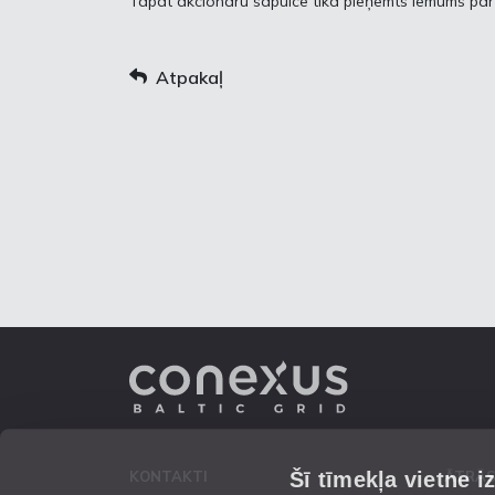
Tāpat akcionāru sapulcē tika pieņemts lēmums par
Atpakaļ
Šī tīmekļa vietne i
KONTAKTI
ĀTRĀS