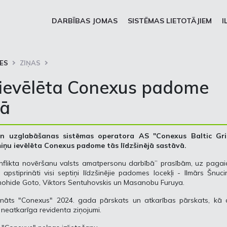
DARBĪBAS JOMAS
SISTĒMAS LIETOTĀJIEM
I
ES
ZIŅAS
 ievēlēta Conexus padome
vā
 un uzglabāšanas sistēmas operatora AS "Conexus Baltic Gri
iņu ievēlēta Conexus padome tās līdzšinējā sastāvā.
konflikta novēršanu valsts amatpersonu darbībā” prasībām, uz paga
tiprināti visi septiņi līdzšinējie padomes locekļi - Ilmārs Šnuci
mohide Goto, Viktors Sentuhovskis un Masanobu Furuya.
rināts "Conexus" 2024. gada pārskats un atkarības pārskats, kā a
neatkarīga revidenta ziņojumi.