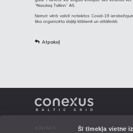
“Nasdaq Tallinn” AS.
Ņemot vērā valstī noteiktos Covid-19 ierobežojum
tika organizēta daļēji klātienē un attālināti.
Atpakaļ
Šī tīmekļa vietne i
KONTAKTI
ĀTRĀS