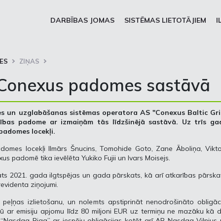
DARBĪBAS JOMAS
SISTĒMAS LIETOTĀJIEM
I
ES
ZIŅAS
 Conexus padomes sastāvā
des un uzglabāšanas sistēmas operatora AS "Conexus Baltic Gri
rības padome ar izmaiņām tās līdzšinējā sastāvā. Uz trīs ga
padomes locekļi.
adomes locekļi Ilmārs Šnucins, Tomohide Goto, Zane Āboliņa, Vikt
 padomē tika ievēlēta Yukiko Fujii un Ivars Moisejs.
āts 2021. gada ilgtspējas un gada pārskats, kā arī atkarības pārska
evidenta ziņojumi.
peļņas izlietošanu, un nolemts apstiprināt nenodrošināto obligāc
gū ar emisiju apjomu līdz 80 miljoni EUR uz termiņu ne mazāku kā d
 “Nasdaq Riga” ar iespēju obligācijas kotēt arī AB Nasdaq Vilnius