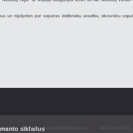
us un rūpējoties par sapulces dalībnieku veselību, akcionāru sapu
zmanto sīkfailus
 SAITES
TIRGUS INFORMĀCIJA
AKTUALITĀTES