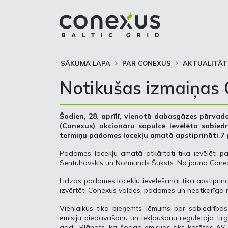
SĀKUMA LAPA
PAR CONEXUS
AKTUALITĀT
Notikušas izmaiņas
Šodien, 28. aprīlī, vienotā dabasgāzes pārva
(Conexus) akcionāru sapulcē ievēlēta sabied
termiņu padomes locekļu amatā apstiprināti 7 
Padomes locekļu amatā atkārtoti tika ievēlēti p
Sentuhovskis un Normunds Šuksts. No jauna Conexus
Līdzās padomes locekļu ievēlēšanai tika apstiprin
izvērtēti Conexus valdes, padomes un neatkarīga r
Vienlaikus tika pieņemts lēmums par sabiedrības 
emisiju piedāvāšanu un iekļaušanu regulētajā tir
gadi. Plānots, ka šogad emisijas tiks kotētas AS