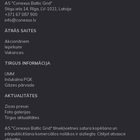
AS "Conexus Baltic Grid"
Stigu iela 14, Rīga, LV-1021, Latvija
+371 67 087 900
info@conexus.lv
ĀTRĀS SAITES
Akcionāriem
Iepirkumi
Vakances
TIRGUS INFORMĀCIJA
UMM
Inčukalna PGK
Gāzes pārvade
AKTUALITĀTES
Ziņas presei
Foto galerijas
Tirgus aktualitātes
AS "Conexus Baltic Grid" tīmekļvietnes satura kopēšana un
pārpublicēšana komerciālos nolūkos ir aizliegta. Citējot atsauce
obligāta.