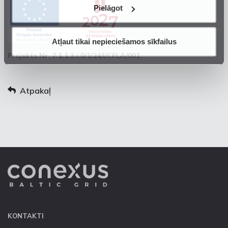
Pielāgot
Atļaut tikai nepieciešamos sīkfailus
Projekts Nr. 7.1.1.3.i.0/1/24/I/CFLA/001
Atpakaļ
KONTAKTI