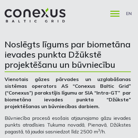
EN
Noslēgts līgums par biometāna
ievades punkta Džūkstē
projektēšanu un būvniecību
Vienotais gāzes pārvades un uzglabāšanas
sistēmas operators AS “Conexus Baltic Grid”
(“Conexus”) parakstījis līgumu ar SIA “Intra-GT” par
biometāna ievades punkta “Džūkste”
projektēšanas un būvniecības darbiem.
Būvniecība procesā esošais atjaunojamo gāzu ievades
punkts atradīsies Tukuma novadā, Pienavā, Džūkstes
3
pagastā, tā jaudai sasniedzot līdz 2500 m
/h.