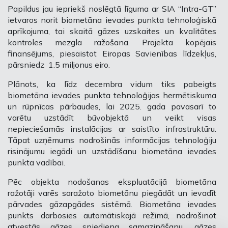
Papildus jau iepriekš noslēgtā līguma ar SIA “Intra-GT”
ietvaros norit biometāna ievades punkta tehnoloģiskā
aprīkojuma, tai skaitā gāzes uzskaites un kvalitātes
kontroles mezgla ražošana. Projekta kopējais
finansējums, piesaistot Eiropas Savienības līdzekļus,
pārsniedz 1.5 miljonus eiro.
Plānots, ka līdz decembra vidum tiks pabeigts
biometāna ievades punkta tehnoloģijas hermētiskuma
un rūpnīcas pārbaudes, lai 2025. gada pavasarī to
varētu uzstādīt būvobjektā un veikt visas
nepieciešamās instalācijas ar saistīto infrastruktūru.
Tāpat uzņēmums nodrošinās informācijas tehnoloģiju
risinājumu iegādi un uzstādīšanu biometāna ievades
punkta vadībai.
Pēc objekta nodošanas ekspluatācijā biometāna
ražotāji varēs saražoto biometānu piegādāt un ievadīt
pārvades gāzapgādes sistēmā. Biometāna ievades
punkts darbosies automātiskajā režīmā, nodrošinot
atvestās gāzes spiediena samazināšanu, gāzes