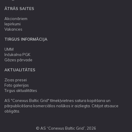
ĀTRĀS SAITES
Akcionāriem
Iepirkumi
Vakances
TIRGUS INFORMĀCIJA
UMM
Inčukalna PGK
Gāzes pārvade
AKTUALITĀTES
Ziņas presei
Foto galerijas
Tirgus aktualitātes
AS "Conexus Baltic Grid" tīmekļvietnes satura kopēšana un
pārpublicēšana komerciālos nolūkos ir aizliegta. Citējot atsauce
obligāta.
© AS “Conexus Baltic Grid”, 2026