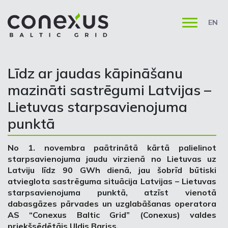
EN
Līdz ar jaudas kāpināšanu
mazināti sastrēgumi Latvijas –
Lietuvas starpsavienojuma
punktā
No 1. novembra paātrinātā kārtā palielinot
starpsavienojuma jaudu virzienā no Lietuvas uz
Latviju līdz 90 GWh dienā, jau šobrīd būtiski
atvieglota sastrēguma situācija Latvijas – Lietuvas
starpsavienojuma punktā, atzīst
vienotā
dabasgāzes pārvades un uzglabāšanas operatora
AS “Conexus Baltic Grid” (Conexus) valdes
priekšsēdētājs Uldis Bariss.