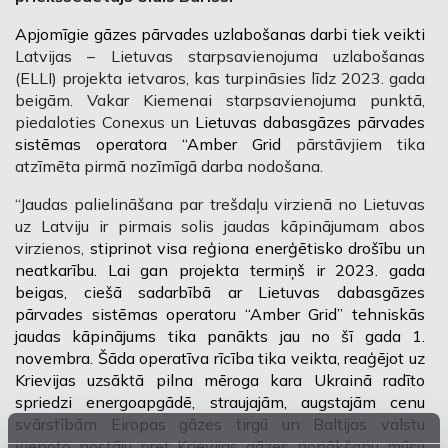
Apjomīgie gāzes pārvades uzlabošanas darbi tiek veikti
Latvijas – Lietuvas starpsavienojuma uzlabošanas
(ELLI) projekta ietvaros, kas turpināsies līdz 2023. gada
beigām. Vakar Kiemenai starpsavienojuma punktā,
piedaloties Conexus un
Lietuvas dabasgāzes pārvades
sistēmas operatora “Amber Grid
pārstāvjiem tika
atzīmēta pirmā nozīmīgā darba nodošana.
“Jaudas palielināšana par trešdaļu virzienā no Lietuvas
uz Latviju ir pirmais solis jaudas kāpinājumam abos
virzienos,
stiprinot visa reģiona enerģētisko drošību un
neatkarību. Lai gan projekta termiņš ir 2023. gada
beigas, ciešā sadarbībā ar Lietuvas dabasgāzes
pārvades sistēmas operatoru “Amber Grid” tehniskās
jaudas kāpinājums tika panākts jau no šī gada 1.
novembra. Šāda operatīva rīcība tika veikta, reaģējot uz
Krievijas uzsāktā pilna mēroga kara Ukrainā radīto
spriedzi energoapgādē, straujajām, augstajām cenu
svārstībām Eiropas gāzes tirgū un Baltijas valstu
vienoto nostāju pret Krievijas gāzes nonākšanu mūsu