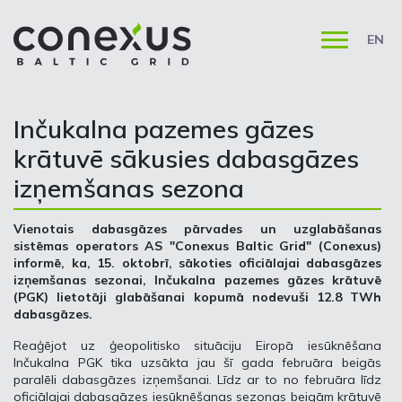
EN
Inčukalna pazemes gāzes
krātuvē sākusies dabasgāzes
izņemšanas sezona
Vienotais dabasgāzes pārvades un uzglabāšanas
sistēmas operators AS "Conexus Baltic Grid" (Conexus)
informē, ka, 15. oktobrī, sākoties oficiālajai dabasgāzes
izņemšanas sezonai, Inčukalna pazemes gāzes krātuvē
(PGK) lietotāji glabāšanai kopumā nodevuši 12.8 TWh
dabasgāzes.
Reaģējot uz ģeopolitisko situāciju Eiropā iesūknēšana
Inčukalna PGK tika uzsākta jau šī gada februāra beigās
paralēli dabasgāzes izņemšanai. Līdz ar to no februāra līdz
oficiālajai dabasgāzes iesūknēšanas sezonas beigām krātuvē