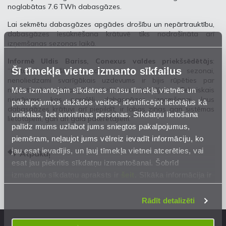
noglabātas 7.6 TWh dabasgāzes.
Lai sekmētu dabasgāzes apgādes drošību un nepārtrauktību,
dabasgāzes iesūknēšana krātuvē tiks nodrošināta arī
izņemšanas sezonas laikā.
Informē Uldis Bariss, Conexus valdes priekšsēdētājs
:
Šī tīmekļa vietne izmanto sīkfailus
“Gatavojoties šī gada dabasgāzes izņemšanas sezonai,
nenoliedzami svarīgākais uzdevums ir bijis rūpēties par
Mēs izmantojam sīkdatnes mūsu tīmekļa vietnēs un
nepārtrauktu dabasgāzes krātuves piepildījumu. Tehniskais
risinājums, kas paralēli dabasgāzes izņemšanai ļaus
pakalpojumos dažādos veidos, identificējot lietotājus kā
dabasgāzes krātuvi arī piepildīt, ir labas ziņas gan sistēmas
unikālas, bet anonīmas personas. Sīkdatņu lietošana
lietotājiem, gan arī gala patērētājiem.”
palīdz mums uzlabot jums sniegtos pakalpojumus,
piemēram, neļaujot jums vēlreiz ievadīt informāciju, ko
jau esat ievadījis, un ļauj tīmekļa vietnei atcerēties, vai
Atpakaļ
esat jau piekritis sīkdatņu izmantošanai. Šobrīd
izmantoto sīkdatņu apraksts ir
šeit
. Sīkāka informācija ir
mūsu
Privātuma atrunā
.
Rādīt detalizēti