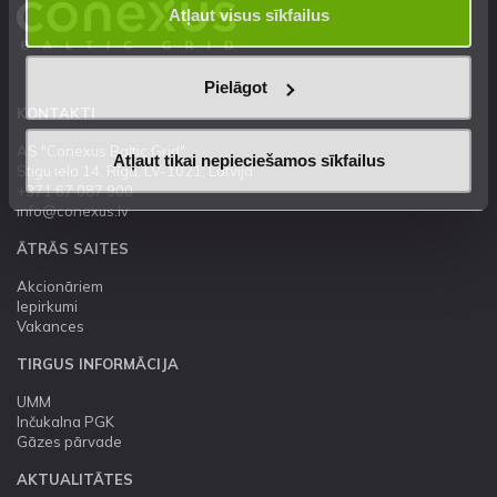
Atļaut visus sīkfailus
Pielāgot
KONTAKTI
AS "Conexus Baltic Grid"
Atļaut tikai nepieciešamos sīkfailus
Stigu iela 14, Rīga, LV-1021, Latvija
+371 67 087 900
info@conexus.lv
ĀTRĀS SAITES
Akcionāriem
Iepirkumi
Vakances
TIRGUS INFORMĀCIJA
UMM
Inčukalna PGK
Gāzes pārvade
AKTUALITĀTES