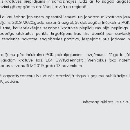
s krātuves piepildījums ir samazinājies. Līdz ar to šogad augoša
nozīmi gāzapgādes drošībai Latvijā un reģionā.
Lai arī šobrīd jāpieņem operatīvi lēmumi un jāpārtrauc krātuves ja
asījums 2019./2020.gada sezonā uzglabāt dabasgāzi Inčukalna PGK,
i tam, ka iepriekšējās sezonas krātuves piepildījums bija nepilnīgs.
īgs atskaites punkts tirgotājiem, kas liks domāt par savlaicī
a tendence nākotnē saglabāsies pozitīva, iespējams būs jādomā p
pieprasījumu pēc Inčukalna PGK pakalpojumiem, uzņēmums šī gada jūl
 jaudām krātuvē līdz 104 GWh/diennaktī. Vienlaikus tika nolem
ēšanas sezonu līdz 2019.gada 13.novembrim.
ē capacity.conexus.lv uzturēs otrreizējā tirgus ziņojumu publikācijas,
PGK jaudām.
Informācija publicēta: 25.07.20