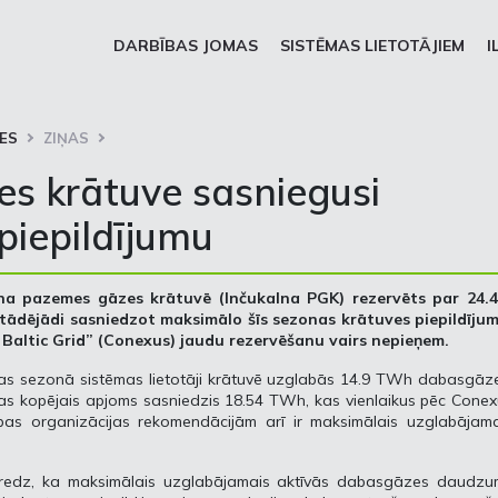
DARBĪBAS JOMAS
SISTĒMAS LIETOTĀJIEM
I
ES
ZIŅAS
s krātuve sasniegusi
piepildījumu
lna pazemes gāzes krātuvē (Inčukalna PGK) rezervēts par 24.
 tādējādi sasniedzot maksimālo šīs sezonas krātuves piepildījum
altic Grid” (Conexus) jaudu rezervēšanu vairs nepieņem.
nas sezonā sistēmas lietotāji krātuvē uzglabās 14.9 TWh dabasgāz
as kopējais apjoms sasniedzis 18.54 TWh, kas vienlaikus pēc Cone
bas organizācijas rekomendācijām arī ir maksimālais uzglabājama
.
 paredz, ka maksimālais uzglabājamais aktīvās dabasgāzes daudzu