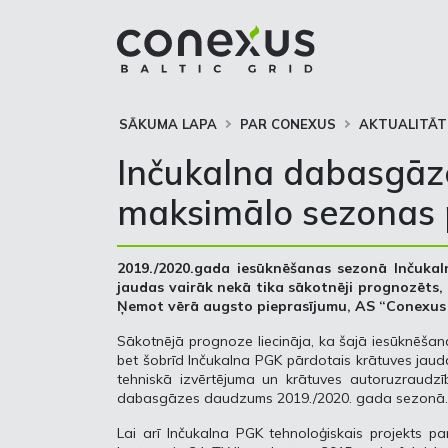
SĀKUMA LAPA
PAR CONEXUS
AKTUALITĀT
Inčukalna dabasgāze
maksimālo sezonas 
2019./2020.gada iesūknēšanas sezonā Inčuka
jaudas vairāk nekā tika sākotnēji prognozēts,
Ņemot vērā augsto pieprasījumu, AS “Conexus B
Sākotnējā prognoze liecināja, ka šajā iesūknēša
bet šobrīd Inčukalna PGK pārdotais krātuves jaud
tehniskā izvērtējuma un krātuves autoruzraudzī
dabasgāzes daudzums 2019./2020. gada sezonā
Lai arī Inčukalna PGK tehnoloģiskais projekts