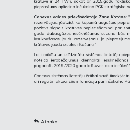
krātuvē ir 24 TWh, sākot ar 2015.gadu faktiskai
pieprasījums apliecina Inčukalna PGK stratēģisko 
Conexus valdes priekšsēdētāja Zane Kotāne:
"
rezervācijas, jāatzīst, ka kopumā augošais piepr
pozitīvs signāls krātuves nepieciešamībai par spīt
gada dabasgāzes iesūknēšanas sezona būs noder
iesūknēšanas jaudu rezervēšanu. Ja pieprasījum
krātuves jaudu izsoles rīkošanu."
Lai izpildītu un izlīdzinātu sistēmas lietotāju 
noteica ierobežojumus diennakts iesūknēšanas
pagarināt 2019./2020.gada krātuves cikla iesūkn
Conexus sistēmas lietotāju ērtībai savā tīmekļvietn
arī regulāri aktualizēs informāciju par Inčukalna 
Atpakaļ