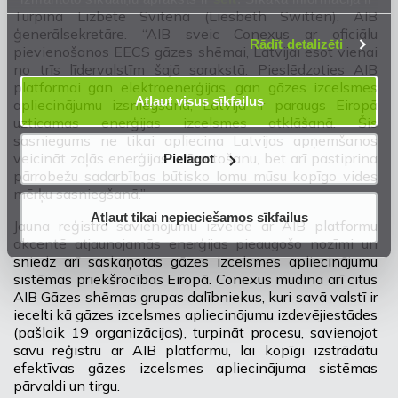
Turpina Lizbete Svitena (Liesbeth Switten), AIB
mūsu
Privātuma atrunā
.
ģenerālsekretāre. “AIB sveic Conexus ar oficiālu
Rādīt detalizēti
pievienošanos EECS gāzes shēmai, Latvijai esot vienai
no trīs līdervalstīm šajā sarakstā. Pieslēdzoties AIB
platformai gan elektroenerģijas, gan gāzes izcelsmes
Atļaut visus sīkfailus
apliecinājumu izsniegšanā, Latvija ir paraugs Eiropā
uzticamas enerģijas izcelsmes atklāšanā. Šis
sasniegums ne tikai apliecina Latvijas apņemšanos
veicināt zaļās enerģijas izmantošanu, bet arī pastiprina
Pielāgot
pārrobežu sadarbības būtisko lomu mūsu kopīgo vides
mērķu sasniegšanā.”
Atļaut tikai nepieciešamos sīkfailus
Jauna reģistra savienojumu izveide ar AIB platformu
akcentē atjaunojamās enerģijas pieaugošo nozīmi un
sniedz arī saskaņotas gāzes izcelsmes apliecinājumu
sistēmas priekšrocības Eiropā. Conexus mudina arī citus
AIB Gāzes shēmas grupas dalībniekus, kuri savā valstī ir
iecelti kā gāzes izcelsmes apliecinājumu izdevējiestādes
(pašlaik 19 organizācijas), turpināt procesu, savienojot
savu reģistru ar AIB platformu, lai kopīgi izstrādātu
efektīvas gāzes izcelsmes apliecinājuma sistēmas
pārvaldi un tirgu.