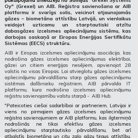
pakalpojumu sniedzēju no Somijas
"Grexel Systems
Oy" (Grexel) un AIB. Reģistra savienošana ar AIB
platformu ir svarīgs solis, veicinot atjaunojamās
gāzes – biometāna attīstību Latvijā, un vienlaikus
veidojot uzticamu un starptautiski atzītu
dabasgāzes izcelsmes apliecinājumu sistēmu, kas
darbojas saskaņā ar Eiropas Enerģijas Sertifikātu
Sistēmas (EECS) struktūru.
AIB ir Eiropas izcelsmes apliecinājumu asociācija, kas
nodrošina gāzes izcelsmes apliecinājumus elektrībai,
gāzei un citiem enerģijas nesējiem, apvienojot 28
valstis no visas Eiropas. Lai atvieglotu gāzes izcelsmes
apliecinājumu pārvaldīšanu starp gāzes apliecinājumu
sistēmas dalībnieku reģistriem, AIB pārvalda IT
platformu, kura nodrošina izcelsmes apliecinājumu
reģistru savienojamību valstu starpā - AIB Hub.
"Pateicoties ciešai sadarbībai ar partneriem, Latvijai ir
viens no pirmajiem gāzes izcelsmes apliecinājumu
reģistra savienojumiem ar AIB platformu, kas ilgtermiņā
nodrošinās ne tikai efektīvu gāzes izcelsmes
apliecinājumu starptautisko pārvaldīšanu, bet arī
atbalstīs biometāna un citu zaļo gāzu tirgus attīstību,