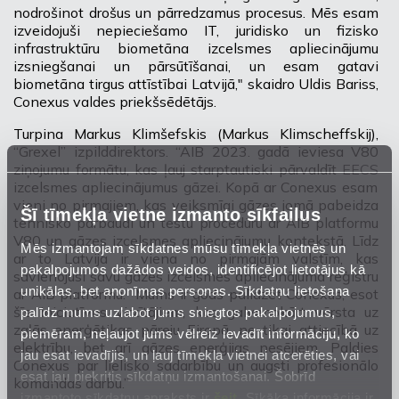
nodrošinot drošus un pārredzamus procesus. Mēs esam
izveidojuši nepieciešamo IT, juridisko un fizisko
infrastruktūru biometāna izcelsmes apliecinājumu
izsniegšanai un pārsūtīšanai, un esam gatavi
biometāna tirgus attīstībai Latvijā," skaidro Uldis Bariss,
Conexus valdes priekšsēdētājs.
Turpina Markus Klimšefskis (Markus Klimscheffskij),
“Grexel” izpilddirektors. “AIB 2023. gadā ieviesa V80
ziņojumu formātu, kas ļauj starptautiski pārvaldīt
EECS
izcelsmes apliecinājumus gāzei. Kopā ar Conexus esam
vieni no pirmajiem, kas veiksmīgi gāzes jomā pabeidza
Šī tīmekļa vietne izmanto sīkfailus
tehnisko pārbaudi un testu procedūru ar AIB platformu
V80 un gāzes izcelsmes apliecinājumu kontekstā. Līdz
Mēs izmantojam sīkdatnes mūsu tīmekļa vietnēs un
ar to Latvija ir viena no pirmajām valstīm, kas
pakalpojumos dažādos veidos, identificējot lietotājus kā
savienojusi savu gāzes izcelsmes apliecinājuma reģistru
unikālas, bet anonīmas personas. Sīkdatņu lietošana
ar AIB platformu. Mums ir gods palīdzēt Conexus, esot
šīs iniciatīvas virzītājiem, kas galvenokārt vērsta uz
palīdz mums uzlabot jums sniegtos pakalpojumus,
zaļās enerģētikas pāreju Eiropā, ne tikai attiecībā uz
piemēram, neļaujot jums vēlreiz ievadīt informāciju, ko
elektrību, bet arī gāzes enerģijas nesējiem. Paldies
jau esat ievadījis, un ļauj tīmekļa vietnei atcerēties, vai
Conexus par lielisko sadarbību un augsti profesionālo
esat jau piekritis sīkdatņu izmantošanai. Šobrīd
komandas darbu.”
izmantoto sīkdatņu apraksts ir
šeit
. Sīkāka informācija ir