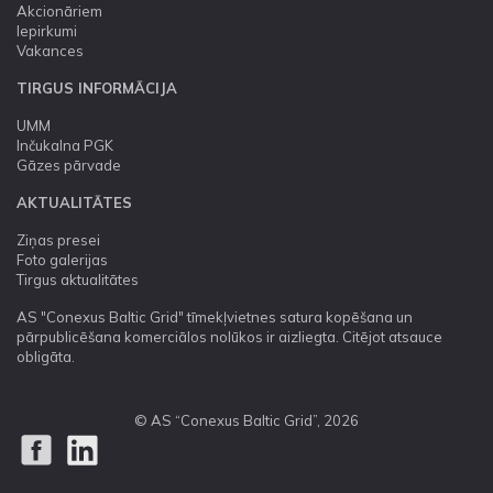
Akcionāriem
Iepirkumi
Vakances
TIRGUS INFORMĀCIJA
UMM
Inčukalna PGK
Gāzes pārvade
AKTUALITĀTES
Ziņas presei
Foto galerijas
Tirgus aktualitātes
AS "Conexus Baltic Grid" tīmekļvietnes satura kopēšana un
pārpublicēšana komerciālos nolūkos ir aizliegta. Citējot atsauce
obligāta.
© AS “Conexus Baltic Grid”, 2026