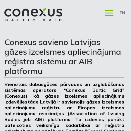
EN
Conexus savieno Latvijas
gāzes izcelsmes apliecinājuma
reģistra sistēmu ar AIB
platformu
V
ienotais dabasgāzes pārvades un uzglabāšanas
sistēmas operators “Conexus Baltic Grid”
(Conexus) kā gāzes izcelsmes apliecinājumu
izdevējiestāde Latvijā ir savienojis gāzes izcelsmes
apliecinājumu reģistru ar Eiropas izcelsmes
apliecinājumu asociācijas (Association of Issuing
Bodies jeb AIB) platformu. To izdevies panākt
pateicoties veiksmīgai sadarbībai ar reģistra