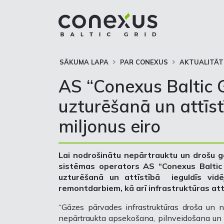
SĀKUMA LAPA
PAR CONEXUS
AKTUALITĀT
AS “Conexus Baltic G
uzturēšanā un attīst
miljonus eiro
Lai nodrošinātu nepārtrauktu un drošu 
sistēmas operators AS “Conexus Baltic
uzturēšanā un attīstībā ieguldīs vidēji
remontdarbiem, kā arī infrastruktūras attī
“Gāzes pārvades infrastruktūras droša un ne
nepārtraukta apsekošana, pilnveidošana un 