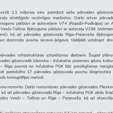
ovirzīt 2,1 miljonus eiro, paredzot sešu pārvades gāzesva
ceļu stratēģiski nozīmīgos maršrutos. Darbi ietver pārvad
ķērsojumu pārbūvi ar autoceļiem V74 (Ropaži–Podkājas) un 
Vireši–Tallina šķērsojumu pārbūvi ar autoceļu V196 (Valmier
renči, kā arī pārvades gāzesvada Rīga–Paņeveža šķērsoju
un dzelzceļa posmu Iecava–Jelgava, tādējādi uzlabojot dro
 pārvades infrastruktūras uzturēšanas darbiem. Šogad plāno
rvades gāzesvadā Izborska – Inčukalna pazemes gāzes krātu
 – Rīga posmā no Inčukalna PGK līdz pieslēgšanas mezgl
pat paredzēta 17 pārvades gāzesvadu posmu diagnostika 
ās tomogrāfijas metodi.
smu remontu. Darbi norisināsies pārvades gāzevados Pleska
, kā arī pārvades gāzesvada Rīga – Inčukalna PGK abās līnijā
dos Vireši – Tallina un Rīga – Paņeveža, kā arī atsevišķ
.