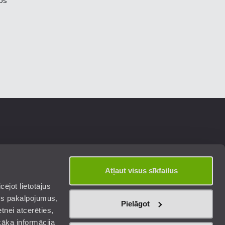
os
Atļaut visus sīkfailus
ējot lietotājus
os pakalpojumus,
Pielāgot
tnei atcerēties,
kāka informācija