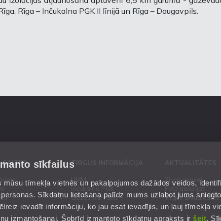
u izolācijas atjaunošana aptuveni 6,5 km garumā - gāzevad
Rīga, Rīga – Inčukalna PGK II līnijā un Rīga – Daugavpils.
zmanto sīkfailus
 SAITES
TIRGUS INFORMĀCIJA
AKTUALITĀTES
āriem
UMM
Ziņas presei
mūsu tīmekļa vietnēs un pakalpojumos dažādos veidos, identific
mi
Inčukalna PGK
Foto galerijas
 personas. Sīkdatņu lietošana palīdz mums uzlabot jums sniegt
es
Gāzes pārvade
Tirgus aktualitātes
reiz ievadīt informāciju, ko jau esat ievadījis, un ļauj tīmekļa vie
datņu izmantošanai. Šobrīd izmantoto sīkdatņu apraksts ir
šeit
. Sī