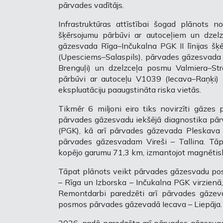
pārvades vadītājs.
Infrastruktūras attīstībai šogad plānots n
šķērsojumu pārbūvi ar autoceļiem un dzelz
gāzesvada Rīga–Inčukalna PGK II līnijas š
(Upesciems–Salaspils), pārvades gāzesvada 
Brenguļi) un dzelzceļa posmu Valmiera–St
pārbūvi ar autoceļu V1039 (Iecava–Raņķi) 
ekspluatāciju paaugstināta riska vietās.
Tikmēr 6 miljoni eiro tiks novirzīti gāzes
pārvades gāzesvadu iekšējā diagnostika pā
(PGK), kā arī pārvades gāzevada Pleskava
pārvades gāzesvadam Vireši – Tallina. Tā
kopējo garumu 71,3 km, izmantojot magnētisk
Tāpat plānots veikt pārvades gāzesvadu po
– Rīga un Izborska – Inčukalna PGK virzienā
Remontdarbi paredzēti arī pārvades gāzeva
posmos pārvades gāzevadā Iecava – Liepāja