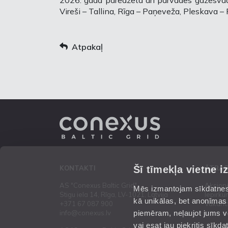
2026. gadā paredzēta arī pārvades gāzesvad
Vireši – Tallina, Rīga – Paņeveža, Pleskava – 
Atpakaļ
Šī tīmekļa vietne i
KONTAKTI
ĀTRĀS
AS "Conexus Baltic Grid"
Akcion
Mēs izmantojam sīkdatnes 
Stigu iela 14, Rīga, LV-1021, Latvija
Iepirku
kā unikālas, bet anonīmas
+371 67 087 900
Vakanc
piemēram, neļaujot jums vēl
info@conexus.lv
vai esat jau piekritis sīk