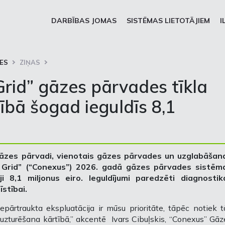
DARBĪBAS JOMAS
SISTĒMAS LIETOTĀJIEM
I
ES
ZIŅAS
rid” gāzes pārvades tīkla
ībā šogad ieguldīs 8,1
gāzes pārvadi, vienotais gāzes pārvades un uzglabāšan
 Grid” (“Conexus”) 2026. gadā gāzes pārvades sistēm
 8,1 miljonus eiro. Ieguldījumi paredzēti diagnostika
stībai.
pārtraukta ekspluatācija ir mūsu prioritāte, tāpēc notiek t
uzturēšana kārtībā,” akcentē Ivars Cibuļskis, “Conexus” Gāz