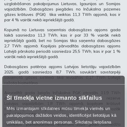
uzglabāšanas pakalpojumus Lietuvas, Igaunijas un Somijas
vajadzībām. Dabasgāzes piegādes no Inčukalna pazemes
gāzes krātuves (PGK) tika veiktas 11,3 TWh apjomā, kas ir
par 4 % vairāk nekā iepriekšējā gadā.
Kopumā no Lietuvas saņemtais dabasgāzes apjoms gada
laikā sasniedza 11,3 TWh, kas ir par 33 % vairāk nekā
iepriekšējā gadā, bet no Somijas tika saņemta dabasgāzes
2,7 TWh apjomā. Kopējais pārvadītās dabasgāzes apjoms
Latvijā pārskata periodā sasniedza 25,5 TWh, kas ir par 1 %
vairāk nekā iepriekšējā gadā.
Dabasgāzes patēriņa apjoms Latvijas lietotāju vajadzībām
2025. gadā sasniedza 8,7 TWh, savukārt savstarpēji
savienotā gāzes sistēmā tika ievadītas 0,17 TWh Latvijā
ražota biometāna.
Aizvadītā gada beigās Inčukalna PGK atradās 11,9 TWh
Šī tīmekļa vietne izmanto sīkfailus
dabasgāzes, tostarp energoapgādes drošuma rezerve
Latvijas vajadzībām 1,8 TWh apjomā, kopējam krātuvē
Mēs izmantojam sīkdatnes mūsu tīmekļa vietnēs un
noglabātajam dabasgāzes apjomam esot par 27 % mazāk
nekā 2024. gadā.
pakalpojumos dažādos veidos, identificējot lietotājus kā
unikālas, bet anonīmas personas. Sīkdatņu lietošana
“Conexus” pamatdarbības ieņēmumi 2025. gadā sasniedza