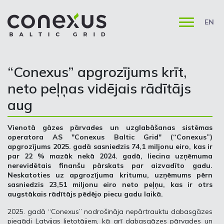
EN
“Conexus” apgrozījums krīt,
neto peļņas vidējais rādītājs
aug
Vienotā gāzes pārvades un uzglabāšanas sistēmas
operatora AS "Conexus Baltic Grid" (“Conexus”)
apgrozījums 2025. gadā sasniedzis 74,1 miljonu eiro, kas ir
par 22 % mazāk nekā 2024. gadā, liecina uzņēmuma
nerevidētais finanšu pārskats par aizvadīto gadu.
Neskatoties uz apgrozījuma kritumu, uzņēmums pērn
sasniedzis 23,51 miljonu eiro neto peļņu, kas ir otrs
augstākais rādītājs pēdējo piecu gadu laikā.
2025. gadā “Conexus” nodrošināja nepārtrauktu dabasgāzes
piegādi Latvijas lietotājiem, kā arī dabasgāzes pārvades un