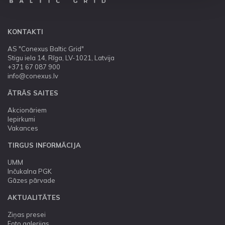
KONTAKTI
AS "Conexus Baltic Grid"
Stigu iela 14, Rīga, LV-1021, Latvija
+371 67 087 900
info@conexus.lv
ĀTRĀS SAITES
Akcionāriem
Iepirkumi
Vakances
TIRGUS INFORMĀCIJA
UMM
Inčukalna PGK
Gāzes pārvade
AKTUALITĀTES
Ziņas presei
Foto galerijas