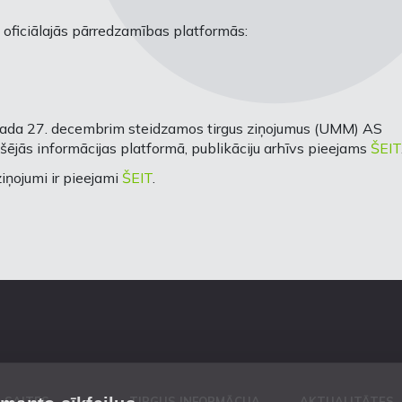
 oficiālajās pārredzamības platformās:
 gada 27. decembrim steidzamos tirgus ziņojumus (UMM) AS
kšējās informācijas platformā, publikāciju arhīvs pieejams
ŠEIT
iņojumi ir pieejami
ŠEIT
.
 SAITES
TIRGUS INFORMĀCIJA
AKTUALITĀTES