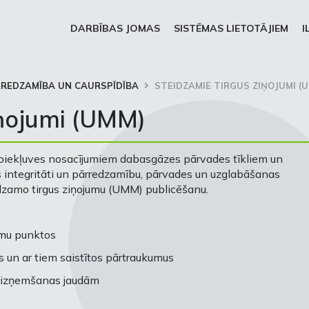
DARBĪBAS JOMAS
SISTĒMAS LIETOTĀJIEM
I
REDZAMĪBA UN CAURSPĪDĪBA
STEIDZAMIE TIRGUS ZIŅOJUMI (
iņojumi (UMM)
 piekļuves nosacījumiem dabasgāzes pārvades tīkliem un
 integritāti un pārredzamību, pārvades un uzglabāšanas
idzamo tirgus ziņojumu (UMM) publicēšanu.
umu punktos
un ar tiem saistītos pārtraukumus
n izņemšanas jaudām