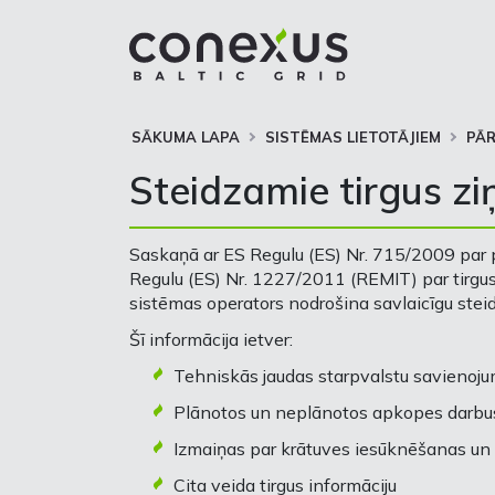
SĀKUMA LAPA
SISTĒMAS LIETOTĀJIEM
PĀR
Steidzamie tirgus z
Saskaņā ar ES Regulu (ES) Nr. 715/2009 par
Regulu (ES) Nr. 1227/2011 (REMIT) par tirgus
sistēmas operators nodrošina savlaicīgu ste
Šī informācija ietver:
Tehniskās jaudas starpvalstu savienoj
Plānotos un neplānotos apkopes darbus 
Izmaiņas par krātuves iesūknēšanas u
Cita veida tirgus informāciju