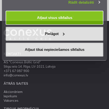
Rādīt detalizēti
Atļaut visus sīkfailus
Pielāgot
Atļaut tikai nepieciešamos sīkfailus
KONTAKTI
AS "Conexus Baltic Grid"
Stigu iela 14, Rīga, LV-1021, Latvija
+371 67 087 900
info@conexus.lv
ĀTRĀS SAITES
Akcionāriem
Iepirkumi
Vakances
TIRGUS INFORMĀCIJA