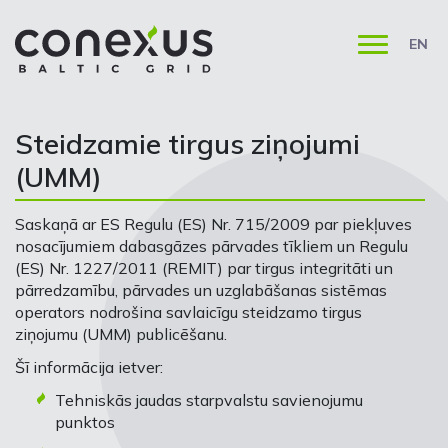
EN
Steidzamie tirgus ziņojumi
(UMM)
Saskaņā ar ES Regulu (ES) Nr. 715/2009 par piekļuves
nosacījumiem dabasgāzes pārvades tīkliem un Regulu
(ES) Nr. 1227/2011 (REMIT) par tirgus integritāti un
pārredzamību, pārvades un uzglabāšanas sistēmas
operators nodrošina savlaicīgu steidzamo tirgus
ziņojumu (UMM) publicēšanu.
Šī informācija ietver:
Tehniskās jaudas starpvalstu savienojumu
punktos