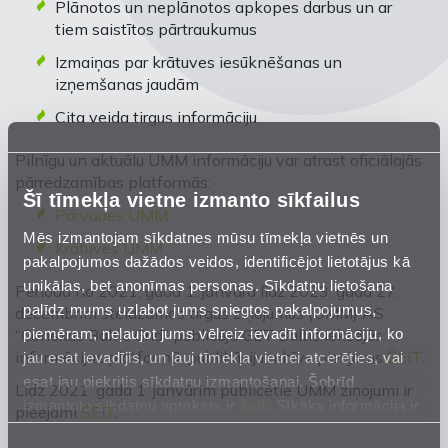
Plānotos un neplānotos apkopes darbus un ar
tiem saistītos pārtraukumus
Izmaiņas par krātuves iesūknēšanas un
izņemšanas jaudām
Cita veida tirgus informāciju
Pilnīgu un aktuālu UMM informāciju var atrast oficiālajās
pārredzamības platformās:
Šī tīmekļa vietne izmanto sīkfailus
Pārvades UMM
Mēs izmantojam sīkdatnes mūsu tīmekļa vietnēs un
Krātuves UMM
pakalpojumos dažādos veidos, identificējot lietotājus kā
unikālas, bet anonīmas personas. Sīkdatņu lietošana
Periodā no 2021. gada 1. janvāra līdz 2023. gada 27.
palīdz mums uzlabot jums sniegtos pakalpojumus,
decembrim steidzamos tirgus ziņojumus (UMM) AS
piemēram, neļaujot jums vēlreiz ievadīt informāciju, ko
“Conexus Baltic Grid” publicēja GET Baltic iekšējās
informācijas platformā, publikāciju arhīvs pieejams
ŠEIT
.
jau esat ievadījis, un ļauj tīmekļa vietnei atcerēties, vai
esat jau piekritis sīkdatņu izmantošanai. Šobrīd
Līdz 2021. gada 1. janvārim publicētie UMM ziņojumi ir
izmantoto sīkdatņu apraksts ir
šeit
. Sīkāka informācija ir
pieejami
ŠEIT
.
mūsu
Privātuma atrunā
.