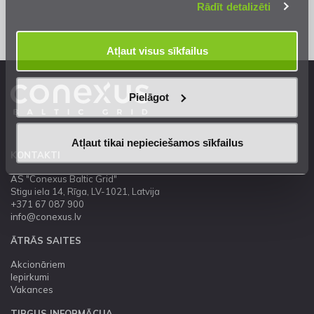
Rādīt detalizēti
Atļaut visus sīkfailus
Pielāgot
Atļaut tikai nepieciešamos sīkfailus
KONTAKTI
AS "Conexus Baltic Grid"
Stigu iela 14, Rīga, LV-1021, Latvija
+371 67 087 900
info@conexus.lv
ĀTRĀS SAITES
Akcionāriem
Iepirkumi
Vakances
TIRGUS INFORMĀCIJA