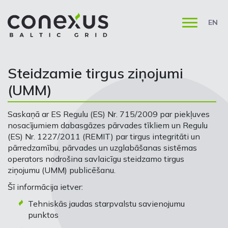
EN
Steidzamie tirgus ziņojumi
(UMM)
Saskaņā ar ES Regulu (ES) Nr. 715/2009 par piekļuves
nosacījumiem dabasgāzes pārvades tīkliem un Regulu
(ES) Nr. 1227/2011 (REMIT) par tirgus integritāti un
pārredzamību, pārvades un uzglabāšanas sistēmas
operators nodrošina savlaicīgu steidzamo tirgus
ziņojumu (UMM) publicēšanu.
Šī informācija ietver:
Tehniskās jaudas starpvalstu savienojumu
punktos