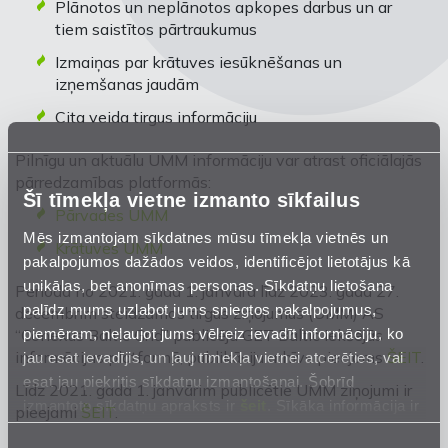
Plānotos un neplānotos apkopes darbus un ar
tiem saistītos pārtraukumus
Izmaiņas par krātuves iesūknēšanas un
izņemšanas jaudām
Cita veida tirgus informāciju
Pilnīgu un aktuālu UMM informāciju var atrast oficiālajās
pārredzamības platformās:
Šī tīmekļa vietne izmanto sīkfailus
Pārvades UMM
Mēs izmantojam sīkdatnes mūsu tīmekļa vietnēs un
Krātuves UMM
pakalpojumos dažādos veidos, identificējot lietotājus kā
unikālas, bet anonīmas personas. Sīkdatņu lietošana
Periodā no 2021. gada 1. janvāra līdz 2023. gada 27.
palīdz mums uzlabot jums sniegtos pakalpojumus,
decembrim steidzamos tirgus ziņojumus (UMM) AS
piemēram, neļaujot jums vēlreiz ievadīt informāciju, ko
“Conexus Baltic Grid” publicēja GET Baltic iekšējās
informācijas platformā, publikāciju arhīvs pieejams
ŠEIT
.
jau esat ievadījis, un ļauj tīmekļa vietnei atcerēties, vai
esat jau piekritis sīkdatņu izmantošanai. Šobrīd
Līdz 2021. gada 1. janvārim publicētie UMM ziņojumi ir
izmantoto sīkdatņu apraksts ir
šeit
. Sīkāka informācija ir
pieejami
ŠEIT
.
mūsu
Privātuma atrunā
.