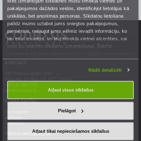
Mēs izmantojam sīkdatnes mūsu tīmekļa vietnēs un
pakalpojumos dažādos veidos, identificējot lietotājus kā
unikālas, bet anonīmas personas. Sīkdatņu lietošana
palīdz mums uzlabot jums sniegtos pakalpojumus,
piemēram, neļaujot jums vēlreiz ievadīt informāciju, ko
jau esat ievadījis, un ļauj tīmekļa vietnei atcerēties, vai
esat jau piekritis sīkdatņu izmantošanai. Šobrīd
izmantoto sīkdatņu apraksts ir
šeit
. Sīkāka informācija ir
mūsu
Privātuma atrunā
.
KONTAKTI
Rādīt detalizēti
AS "Conexus Baltic Grid"
Stigu iela 14, Rīga, LV-1021, Latvija
+371 67 087 900
Atļaut visus sīkfailus
info@conexus.lv
ĀTRĀS SAITES
Pielāgot
Akcionāriem
Iepirkumi
Vakances
Atļaut tikai nepieciešamos sīkfailus
TIRGUS INFORMĀCIJA