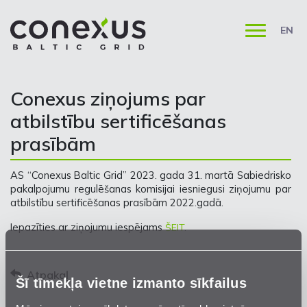
EN
Conexus ziņojums par
atbilstību sertificēšanas
prasībām
AS “Conexus Baltic Grid” 2023. gada 31. martā Sabiedrisko
pakalpojumu regulēšanas komisijai iesniegusi ziņojumu par
atbilstību sertificēšanas prasībām 2022.gadā.
Iepazīties ar ziņojumu iespējams
ŠEIT
.
Atpakaļ
Šī tīmekļa vietne izmanto sīkfailus