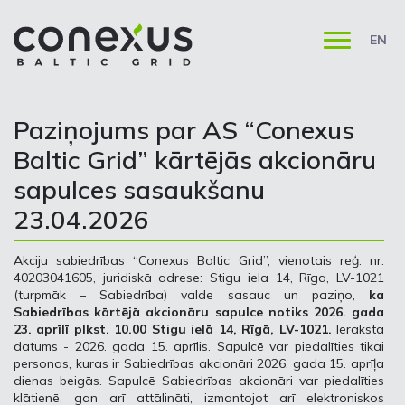
EN
Paziņojums par AS “Conexus
Baltic Grid” kārtējās akcionāru
sapulces sasaukšanu
23.04.2026
Akciju sabiedrības “Conexus Baltic Grid”, vienotais reģ. nr.
40203041605, juridiskā adrese: Stigu iela 14, Rīga, LV-1021
(turpmāk – Sabiedrība) valde sasauc un paziņo,
ka
Sabiedrības kārtējā akcionāru sapulce notiks 2026. gada
23. aprīlī plkst. 10.00 Stigu ielā 14, Rīgā, LV-1021.
Ieraksta
datums - 2026. gada 15. aprīlis. Sapulcē var piedalīties tikai
personas, kuras ir Sabiedrības akcionāri 2026. gada 15. aprīļa
dienas beigās. Sapulcē Sabiedrības akcionāri var piedalīties
klātienē, gan arī attālināti, izmantojot arī elektroniskos