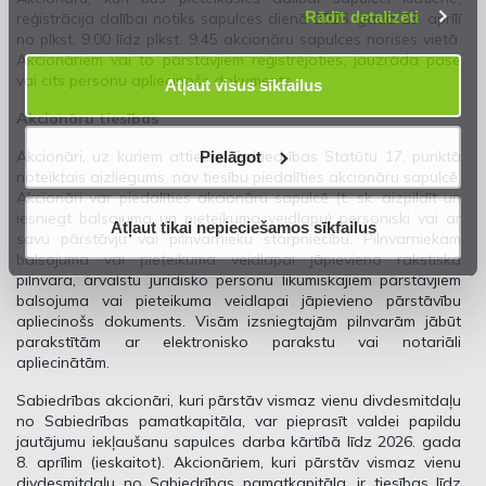
Rādīt detalizēti
reģistrācija dalībai notiks sapulces dienā 2026. gada 23. aprīlī
no plkst. 9.00 līdz plkst. 9.45 akcionāru sapulces norises vietā.
Akcionāriem vai to pārstāvjiem reģistrējoties, jāuzrāda pase
vai cits personu apliecinošs dokuments.
Atļaut visus sīkfailus
Akcionāru tiesības
Akcionāri, uz kuriem attiecas Sabiedrības Statūtu 17. punktā
Pielāgot
noteiktais aizliegums, nav tiesību piedalīties akcionāru sapulcē.
Akcionāri var piedalīties akcionāru sapulcē (t. sk. aizpildīt un
iesniegt balsojuma un pieteikuma veidlapu) personiski vai ar
Atļaut tikai nepieciešamos sīkfailus
savu pārstāvju vai pilnvarnieku starpniecību. Pilnvarniekam
balsojuma vai pieteikuma veidlapai jāpievieno rakstiska
pilnvara, ārvalstu juridisko personu likumiskajiem pārstāvjiem
balsojuma vai pieteikuma veidlapai jāpievieno pārstāvību
apliecinošs dokuments. Visām izsniegtajām pilnvarām jābūt
parakstītām ar elektronisko parakstu vai notariāli
apliecinātām.
Sabiedrības akcionāri, kuri pārstāv vismaz vienu divdesmitdaļu
no Sabiedrības pamatkapitāla, var pieprasīt valdei papildu
jautājumu iekļaušanu sapulces darba kārtībā līdz 2026. gada
8. aprīlim (ieskaitot). Akcionāriem, kuri pārstāv vismaz vienu
divdesmitdaļu no Sabiedrības pamatkapitāla, ir tiesības līdz