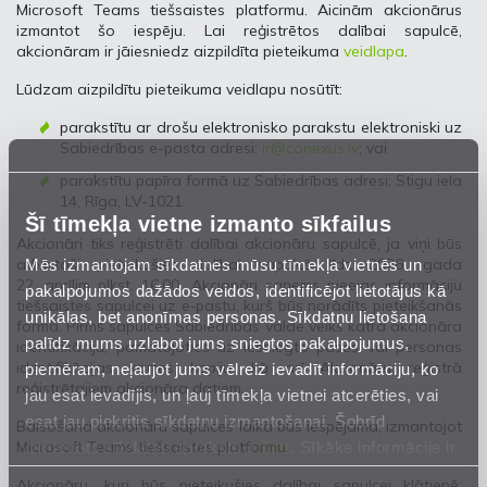
Microsoft Teams tiešsaistes platformu. Aicinām akcionārus
izmantot šo iespēju. Lai reģistrētos dalībai sapulcē,
akcionāram ir jāiesniedz aizpildīta pieteikuma
veidlapa
.
Lūdzam aizpildītu pieteikuma veidlapu nosūtīt:
parakstītu ar drošu elektronisko parakstu elektroniski uz
Sabiedrības e-pasta adresi:
ir@conexus.lv
; vai
parakstītu papīra formā uz Sabiedrības adresi: Stigu iela
14, Rīga, LV-1021.
Šī tīmekļa vietne izmanto sīkfailus
Akcionāri tiks reģistrēti dalībai akcionāru sapulcē, ja viņi būs
Mēs izmantojam sīkdatnes mūsu tīmekļa vietnēs un
atbilstoši pieteikušies dalībai sapulcē līdz 2026. gada
22. aprīlim plkst. 16.00. Akcionāri saņems pieejas informāciju
pakalpojumos dažādos veidos, identificējot lietotājus kā
tiešsaistes sapulcei uz e‑pastu, kurš būs norādīts pieteikšanās
unikālas, bet anonīmas personas. Sīkdatņu lietošana
formā. Pirms sapulces Sabiedrības valde veiks katra akcionāra
palīdz mums uzlabot jums sniegtos pakalpojumus,
identifikāciju, pamatojoties uz iesniegto pases vai personas
identifikācijas kartes kopiju, kā arī Akcionāru reģistrā
piemēram, neļaujot jums vēlreiz ievadīt informāciju, ko
reģistrētajiem akcionāra datiem.
jau esat ievadījis, un ļauj tīmekļa vietnei atcerēties, vai
esat jau piekritis sīkdatņu izmantošanai. Šobrīd
Balsošana akcionāru sapulces laikā būs iespējama, izmantojot
izmantoto sīkdatņu apraksts ir
šeit
. Sīkāka informācija ir
Microsoft Teams tiešsaistes platformu.
mūsu
Privātuma atrunā
.
Akcionāru, kuri būs pieteikušies dalībai sapulcei klātienē,