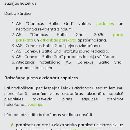
saziņas līdzekļus.
Darba kārtība:
AS “Conexus Baltic Grid” valdes,
padomes
un
neatkarīga revidenta ziņojumi.
AS “Conexus Baltic Grid” 2025.
gada
pārskata
un
atkarības pārskata
apstiprināšana.
\AS “Conexus Baltic Grid” peļņas izlietošana.
AS “Conexus Baltic Grid” statūtu jaunā redakcija.
AS “Conexus Baltic Grid” padomes locekļu vēlēšanas.
Atlīdzības noteikšana AS “Conexus Baltic Grid”
padomes locekļiem.
Balsošana pirms akcionāru sapulces
Lai nodrošinātu pēc iespējas lielāku akcionāru iesaisti lēmumu
pieņemšanā, aicinām visus akcionārus akcionāru sapulcē
piedalīties rakstveidā, pirms sapulces aizpildot
balsošanas
veidlapu
.
Lūdzam aizpildītu balsošanas veidlapu nosūtīt:
parakstītu ar drošu elektronisko parakstu elektroniski uz