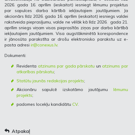
2026. gada 16. aprīlim (ieskaitot) iesniegt lēmumu projektus
par sapulces darba kārtībā iekļautajiem jautājumiem. Ja
akcionārs līdz 2026. gada 16. aprīlim (ieskaitot) iesniegs valdei
rakstveida pieprasījumu, valde ne vēlāk kā līdz 2026. gada 21.
aprīlim sniegs viņam visas pieprasītās ziņas par darba kārtībā
iekļautajiem jautājumiem. Visa augstākminētā korespondence
ir jānosūta parakstīta ar drošu elektronisko parakstu uz e-
pasta adresi
ir@conexus.lv
.
Dokumenti:
Revidenta
atzinums par gada pārskatu
un
atzinums par
atkarības pārskatu
;
Statūtu jaunās redakcijas projekts
;
Akcionāru sapulcē izskatāmo jautājumu
lēmumu
projekts
;
padomes locekļu kandidātu
CV
.
Atpakaļ