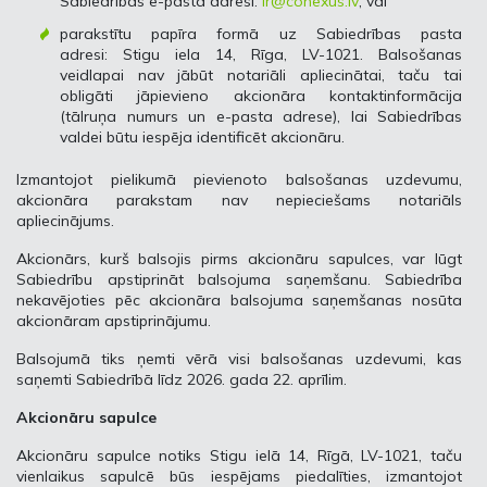
Sabiedrības e-pasta adresi:
ir@conexus.lv
; vai
parakstītu papīra formā uz Sabiedrības pasta
adresi: Stigu iela 14, Rīga, LV-1021. Balsošanas
veidlapai nav jābūt notariāli apliecinātai, taču tai
obligāti jāpievieno akcionāra kontaktinformācija
(tālruņa numurs un e-pasta adrese), lai Sabiedrības
valdei būtu iespēja identificēt akcionāru.
Izmantojot pielikumā pievienoto balsošanas uzdevumu,
akcionāra parakstam nav nepieciešams notariāls
apliecinājums.
Akcionārs, kurš balsojis pirms akcionāru sapulces, var lūgt
Sabiedrību apstiprināt balsojuma saņemšanu. Sabiedrība
nekavējoties pēc akcionāra balsojuma saņemšanas nosūta
akcionāram apstiprinājumu.
Balsojumā tiks ņemti vērā visi balsošanas uzdevumi, kas
saņemti Sabiedrībā līdz 2026. gada 22. aprīlim.
Akcionāru sapulce
Akcionāru sapulce notiks Stigu ielā 14, Rīgā, LV-1021, taču
vienlaikus sapulcē būs iespējams piedalīties, izmantojot