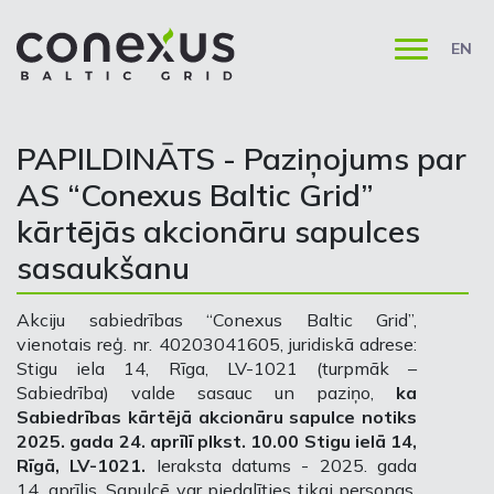
EN
PAPILDINĀTS - Paziņojums par
AS “Conexus Baltic Grid”
kārtējās akcionāru sapulces
sasaukšanu
Akciju sabiedrības
“Conexus Baltic Grid”,
vienotais reģ. nr. 40203041605, juridiskā adrese:
Stigu iela 14, Rīga, LV-1021 (turpmāk –
Sabiedrība) valde sasauc un paziņo,
ka
Sabiedrības kārtējā akcionāru sapulce notiks
2025. gada 24. aprīlī plkst. 10.00 Stigu ielā 14,
Rīgā, LV-1021.
Ieraksta datums - 2025. gada
14. aprīlis. Sapulcē var piedalīties tikai personas,