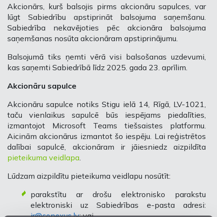
Akcionārs, kurš balsojis pirms akcionāru sapulces, var
lūgt Sabiedrību apstiprināt balsojuma saņemšanu.
Sabiedrība nekavējoties pēc akcionāra balsojuma
saņemšanas nosūta akcionāram apstiprinājumu.
Balsojumā tiks ņemti vērā visi balsošanas uzdevumi,
kas saņemti Sabiedrībā līdz 2025. gada 23. aprīlim.
Akcionāru sapulce
Akcionāru sapulce notiks
Stigu ielā 14, Rīgā, LV-1021,
taču vienlaikus sapulcē būs iespējams piedalīties,
izmantojot Microsoft Teams tiešsaistes platformu.
Aicinām akcionārus izmantot šo iespēju. Lai reģistrētos
dalībai sapulcē, akcionāram ir jāiesniedz aizpildīta
pieteikuma veidlapa
.
Lūdzam aizpildītu pieteikuma veidlapu nosūtīt:
parakstītu ar drošu elektronisko parakstu
elektroniski uz Sabiedrības e-pasta adresi:
ir@conexus.lv
; vai