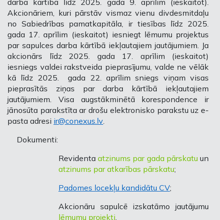
darba kārtībā līdz 2025. gada 9. aprīlim (ieskaitot).
Akcionāriem, kuri pārstāv vismaz vienu divdesmitdaļu
no Sabiedrības pamatkapitāla, ir tiesības līdz 2025.
gada 17. aprīlim (ieskaitot) iesniegt lēmumu projektus
par sapulces darba kārtībā iekļautajiem jautājumiem. Ja
akcionārs līdz 2025. gada 17. aprīlim (ieskaitot)
iesniegs valdei rakstveida pieprasījumu, valde ne vēlāk
kā līdz 2025. gada 22. aprīlim sniegs viņam visas
pieprasītās ziņas par darba kārtībā iekļautajiem
jautājumiem. Visa augstākminētā korespondence ir
jānosūta parakstīta ar drošu elektronisko parakstu uz e-
pasta adresi
ir@conexus.lv
.
Dokumenti:
Revidenta
atzinums par gada pārskatu
un
atzinums par atkarības pārskatu
;
Padomes locekļu kandidātu CV
;
Akcionāru sapulcē izskatāmo jautājumu
lēmumu projekti
.