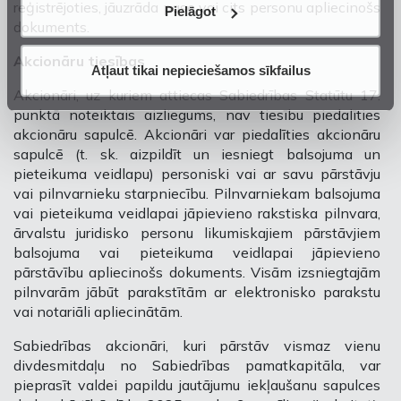
reģistrējoties, jāuzrāda pase vai cits personu apliecinošs
Pielāgot
dokuments.
Akcionāru tiesības
Atļaut tikai nepieciešamos sīkfailus
Akcionāri, uz kuriem attiecas Sabiedrības Statūtu 17.
punktā noteiktais aizliegums, nav tiesību piedalīties
akcionāru sapulcē. Akcionāri var piedalīties akcionāru
sapulcē (t. sk. aizpildīt un iesniegt balsojuma un
pieteikuma veidlapu) personiski vai ar savu pārstāvju
vai pilnvarnieku starpniecību. Pilnvarniekam balsojuma
vai pieteikuma veidlapai jāpievieno rakstiska pilnvara,
ārvalstu juridisko personu likumiskajiem pārstāvjiem
balsojuma vai pieteikuma veidlapai jāpievieno
pārstāvību apliecinošs dokuments. Visām izsniegtajām
pilnvarām jābūt parakstītām ar elektronisko parakstu
vai notariāli apliecinātām.
Sabiedrības akcionāri, kuri pārstāv vismaz vienu
divdesmitdaļu no Sabiedrības pamatkapitāla, var
pieprasīt valdei papildu jautājumu iekļaušanu sapulces