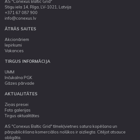
AS "Conexus Baltic Grid"
Stigu iela 14, Rīga, LV-1021, Latvija
+371 67 087 900
info@conexus.lv
ĀTRĀS SAITES
Akcionāriem
Iepirkumi
Vakances
TIRGUS INFORMĀCIJA
UMM
Inčukalna PGK
Gāzes pārvade
AKTUALITĀTES
Ziņas presei
Foto galerijas
Tirgus aktualitātes
AS "Conexus Baltic Grid" tīmekļvietnes satura kopēšana un
pārpublicēšana komerciālos nolūkos ir aizliegta. Citējot atsauce
obligāta.