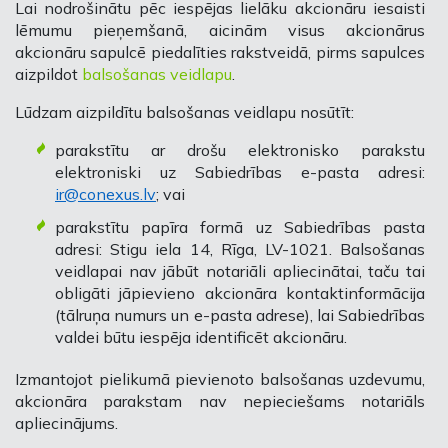
Lai nodrošinātu pēc iespējas lielāku akcionāru iesaisti
lēmumu pieņemšanā, aicinām visus akcionārus
akcionāru sapulcē piedalīties rakstveidā, pirms sapulces
aizpildot
balsošanas veidlapu
.
Lūdzam aizpildītu balsošanas veidlapu nosūtīt:
parakstītu ar drošu elektronisko parakstu
elektroniski uz Sabiedrības e-pasta adresi:
ir@conexus.lv
; vai
parakstītu papīra formā uz Sabiedrības pasta
adresi:
Stigu iela 14, Rīga, LV-1021
. Balsošanas
veidlapai nav jābūt notariāli apliecinātai, taču tai
obligāti jāpievieno akcionāra kontaktinformācija
(tālruņa numurs un e-pasta adrese), lai Sabiedrības
valdei būtu iespēja identificēt akcionāru.
Izmantojot pielikumā pievienoto balsošanas uzdevumu,
akcionāra parakstam nav nepieciešams notariāls
apliecinājums.