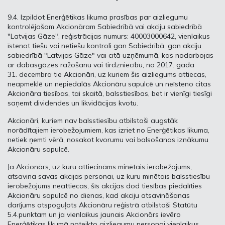
9.4. Izpildot Enerģētikas likuma prasības par aizliegumu
kontrolējošam Akcionāram Sabiedrībā vai akciju sabiedrībā
"Latvijas Gāze", reģistrācijas numurs: 40003000642, vienlaikus
īstenot tiešu vai netiešu kontroli gan Sabiedrībā, gan akciju
sabiedrībā "Latvijas Gāze" vai citā uzņēmumā, kas nodarbojas
ar dabasgāzes ražošanu vai tirdzniecību, no 2017. gada
31. decembra tie Akcionāri, uz kuriem šis aizliegums attiecas,
neapmeklē un nepiedalās Akcionāru sapulcē un neīsteno citas
Akcionāra tiesības, tai skaitā, balsstiesības, bet ir vienīgi tiesīgi
saņemt dividendes un likvidācijas kvotu.
Akcionāri, kuriem nav balsstiesību atbilstoši augstāk
norādītajiem ierobežojumiem, kas izriet no Enerģētikas likuma,
netiek ņemti vērā, nosakot kvorumu vai balsošanas iznākumu
Akcionāru sapulcē.
Ja Akcionārs, uz kuru attiecināms minētais ierobežojums,
atsavina savas akcijas personai, uz kuru minētais balsstiesību
ierobežojums neattiecas, šīs akcijas dod tiesības piedalīties
Akcionāru sapulcē no dienas, kad akciju atsavināšanas
darījums atspoguļots Akcionāru reģistrā atbilstoši Statūtu
5.4.punktam un ja vienlaikus jaunais Akcionārs ievēro
Enerģētikas likumā noteikto aizliegumu personai vienlaikus