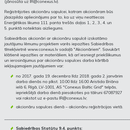
(jānosūta uz
IR@conexus.lv
).
Reģistrējoties akcionāru sapulcei, katram akcionāram būs
jāaizpilda apliecinājums par to, ka uz viņu neattiecas
Enerģētikas likuma 111. panta trešās daļas 1., 2., 3., 4. un
5. punktā noteiktais aizliegums.
Sabiedrības akcionāri ar akcionāru sapulcē izskatāmo
jautājumu lēmumu projektiem varēs iepazīties Sabiedrības
tīmekļvietnē www.conexus.lv sadaļā "Akcionāriem". Savukārt
klātienē iepazīties ar materiāliem, kā arī iesniegt priekšlikumus
un ierosinājumus par akcionāru sapulces darba kārtībā
iekļaujamajiem jautājumiem var:
no 2017. gada 19. decembra līdz 2018. gada 2. janvārim
darba dienās no plkst. 10.00 līdz 16.00 Aristida Briāna
ielā 6, Rīgā, LV-1001, AS "Conexus Baltic Grid" telpās,
iepriekšējā darba dienā piesakoties pa tālruni 67087927
vai rakstot uz e-pastu
IR@conexus.lv
;
akcionāru sapulces dienā – akcionāru reģistrācijas vietā.
_____________________________________________________________
Sabiedrības Statūtu 9.4. punkts: