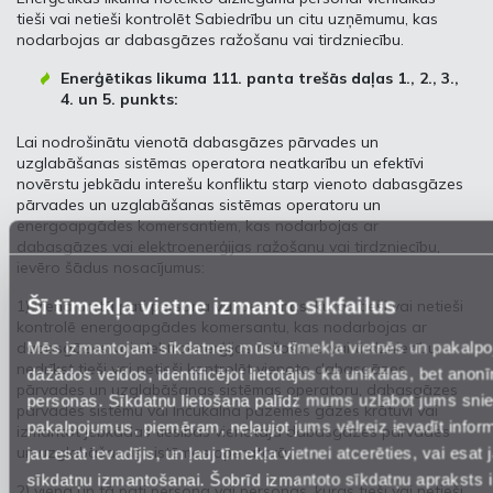
tieši vai netieši kontrolēt Sabiedrību un citu uzņēmumu, kas
nodarbojas ar dabasgāzes ražošanu vai tirdzniecību.
Enerģētikas likuma 111. panta trešās daļas 1., 2., 3.,
4. un 5. punkts:
Lai nodrošinātu vienotā dabasgāzes pārvades un
uzglabāšanas sistēmas operatora neatkarību un efektīvi
novērstu jebkādu interešu konfliktu starp vienoto dabasgāzes
pārvades un uzglabāšanas sistēmas operatoru un
energoapgādes komersantiem, kas nodarbojas ar
dabasgāzes vai elektroenerģijas ražošanu vai tirdzniecību,
ievēro šādus nosacījumus:
Šī tīmekļa vietne izmanto sīkfailus
1) viena un tā pati persona vai personas, kuras tieši vai netieši
kontrolē energoapgādes komersantu, kas nodarbojas ar
Mēs izmantojam sīkdatnes mūsu tīmekļa vietnēs un pakalp
dabasgāzes vai elektroenerģijas ražošanu vai tirdzniecību,
nedrīkst tieši vai netieši kontrolēt vienoto dabasgāzes
dažādos veidos, identificējot lietotājus kā unikālas, bet anon
pārvades un uzglabāšanas sistēmas operatoru, dabasgāzes
personas. Sīkdatņu lietošana palīdz mums uzlabot jums sni
pārvades sistēmu vai Inčukalna pazemes gāzes krātuvi vai
pakalpojumus, piemēram, neļaujot jums vēlreiz ievadīt inform
izmantot jebkādas tiesības vienotajā dabasgāzes pārvades
un uzglabāšanas sistēmas operatorā;
jau esat ievadījis, un ļauj tīmekļa vietnei atcerēties, vai esat j
sīkdatņu izmantošanai. Šobrīd izmantoto sīkdatņu apraksts 
2) viena un tā pati persona vai personas, kuras tieši vai netieši