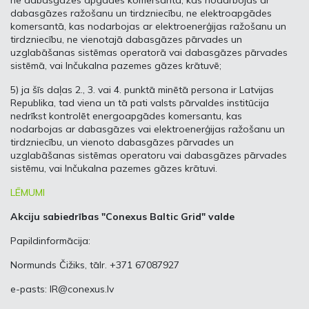
ne dabasgāzes apgādes komersantā, kas nodarbojas ar
dabasgāzes ražošanu un tirdzniecību, ne elektroapgādes
komersantā, kas nodarbojas ar elektroenerģijas ražošanu un
tirdzniecību, ne vienotajā dabasgāzes pārvades un
uzglabāšanas sistēmas operatorā vai dabasgāzes pārvades
sistēmā, vai Inčukalna pazemes gāzes krātuvē;
5) ja šīs daļas 2., 3. vai 4. punktā minētā persona ir Latvijas
Republika, tad viena un tā pati valsts pārvaldes institūcija
nedrīkst kontrolēt energoapgādes komersantu, kas
nodarbojas ar dabasgāzes vai elektroenerģijas ražošanu un
tirdzniecību, un vienoto dabasgāzes pārvades un
uzglabāšanas sistēmas operatoru vai dabasgāzes pārvades
sistēmu, vai Inčukalna pazemes gāzes krātuvi.
LĒMUMI
Akciju sabiedrības "Conexus Baltic Grid" valde
Papildinformācija:
Normunds Čižiks, tālr. +371 67087927
e-pasts:
IR@conexus.lv