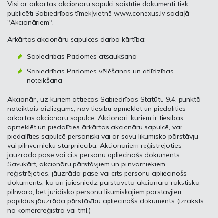
Visi ar ārkārtas akcionāru sapulci saistītie dokumenti tiek
publicēti Sabiedrības tīmekļvietnē www.conexus.lv sadaļā
"Akcionāriem".
Ārkārtas akcionāru sapulces darba kārtība:
Sabiedrības Padomes atsaukšana
Sabiedrības Padomes vēlēšanas un atlīdzības
noteikšana
Akcionāri, uz kuriem attiecas Sabiedrības Statūtu 9.4. punktā
noteiktais aizliegums, nav tiesību apmeklēt un piedalīties
ārkārtas akcionāru sapulcē. Akcionāri, kuriem ir tiesības
apmeklēt un piedalīties ārkārtas akcionāru sapulcē, var
piedalīties sapulcē personiski vai ar savu likumisko pārstāvju
vai pilnvarnieku starpniecību. Akcionāriem reģistrējoties,
jāuzrāda pase vai cits personu apliecinošs dokuments.
Savukārt, akcionāru pārstāvjiem un pilnvarniekiem
reģistrējoties, jāuzrāda pase vai cits personu apliecinošs
dokuments, kā arī jāiesniedz pārstāvētā akcionāra rakstiska
pilnvara, bet juridisko personu likumiskajiem pārstāvjiem
papildus jāuzrāda pārstāvību apliecinošs dokuments (izraksts
no komercreģistra vai tml.).