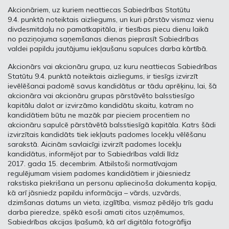
Akcionāriem, uz kuriem neattiecas Sabiedrības Statūtu
9.4. punktā noteiktais aizliegums, un kuri pārstāv vismaz vienu
divdesmitdaļu no pamatkapitāla, ir tiesības piecu dienu laikā
no paziņojuma saņemšanas dienas pieprasīt Sabiedrības
valdei papildu jautājumu iekļaušanu sapulces darba kārtībā.
Akcionārs vai akcionāru grupa, uz kuru neattiecas Sabiedrības
Statūtu 9.4. punktā noteiktais aizliegums, ir tiesīgs izvirzīt
ievēlēšanai padomē savus kandidātus ar tādu aprēķinu, lai, šā
akcionāra vai akcionāru grupas pārstāvēto balsstiesīgo
kapitālu dalot ar izvirzāmo kandidātu skaitu, katram no
kandidātiem būtu ne mazāk par pieciem procentiem no
akcionāru sapulcē pārstāvētā balsstiesīgā kapitāla. Katrs šādi
izvirzītais kandidāts tiek iekļauts padomes locekļu vēlēšanu
sarakstā. Aicinām savlaicīgi izvirzīt padomes locekļu
kandidātus, informējot par to Sabiedrības valdi līdz
2017. gada 15. decembrim. Atbilstoši normatīvajam
regulējumam visiem padomes kandidātiem ir jāiesniedz
rakstiska piekrišana un personu apliecinoša dokumenta kopija,
kā arī jāsniedz papildu informācija – vārds, uzvārds,
dzimšanas datums un vieta, izglītība, vismaz pēdējo trīs gadu
darba pieredze, spēkā esoši amati citos uzņēmumos,
Sabiedrības akcijas īpašumā, kā arī digitāla fotogrāfija