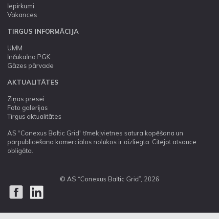
Iepirkumi
Vakances
TIRGUS INFORMĀCIJA
UMM
Inčukalna PGK
Gāzes pārvade
AKTUALITĀTES
Ziņas presei
Foto galerijas
Tirgus aktualitātes
AS "Conexus Baltic Grid" tīmekļvietnes satura kopēšana un
pārpublicēšana komerciālos nolūkos ir aizliegta. Citējot atsauce
obligāta.
© AS “Conexus Baltic Grid”, 2026