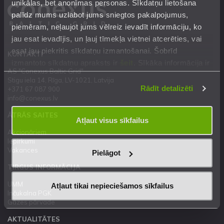
unikālas, bet anonīmas personas. Sīkdatņu lietošana
palīdz mums uzlabot jums sniegtos pakalpojumus,
piemēram, neļaujot jums vēlreiz ievadīt informāciju, ko
jau esat ievadījis, un ļauj tīmekļa vietnei atcerēties, vai
esat jau piekritis sīkdatņu izmantošanai. Šobrīd
KONTAKTI
izmantoto sīkdatņu apraksts ir
šeit
. Sīkāka informācija ir
AS "Conexus Baltic Grid"
mūsu
Privātuma atrunā
.
Stigu iela 14, Rīga, LV-1021, Latvija
Rādīt detalizēti
+371 67 087 900
info@conexus.lv
ĀTRĀS SAITES
Atļaut visus sīkfailus
Akcionāriem
Iepirkumi
Vakances
Pielāgot
TIRGUS INFORMĀCIJA
UMM
Atļaut tikai nepieciešamos sīkfailus
Inčukalna PGK
Gāzes pārvade
AKTUALITĀTES