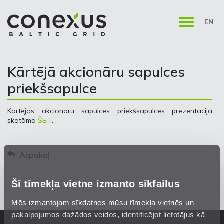
EN
Kārtējā akcionāru sapulces
priekšsapulce
Kārtējās akcionāru sapulces priekšsapulces prezentācija
skatāma
ŠEIT
.
Atpakaļ
Šī tīmekļa vietne izmanto sīkfailus
Mēs izmantojam sīkdatnes mūsu tīmekļa vietnēs un
pakalpojumos dažādos veidos, identificējot lietotājus kā