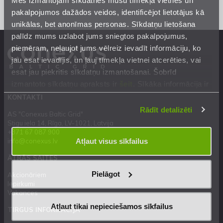
pakalpojumos dažādos veidos, identificējot lietotājus kā
unikālas, bet anonīmas personas. Sīkdatņu lietošana
palīdz mums uzlabot jums sniegtos pakalpojumus,
piemēram, neļaujot jums vēlreiz ievadīt informāciju, ko
jau esat ievadījis, un ļauj tīmekļa vietnei atcerēties, vai
esat jau piekritis sīkdatņu izmantošanai. Šobrīd
izmantoto sīkdatņu apraksts ir
šeit
. Sīkāka informācija ir
mūsu
Privātuma atrunā
.
KONTAKTI
Rādīt detalizēti
AS "Conexus Baltic Grid"
Stigu iela 14, Rīga, LV-1021, Latvija
+371 67 087 900
Atļaut visus sīkfailus
info@conexus.lv
ĀTRĀS SAITES
Pielāgot
Akcionāriem
Iepirkumi
Vakances
Atļaut tikai nepieciešamos sīkfailus
TIRGUS INFORMĀCIJA