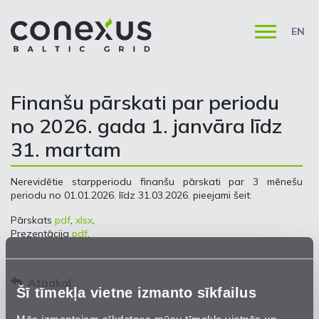
EN
Finanšu pārskati par periodu
no 2026. gada 1. janvāra līdz
31. martam
Nerevidētie starpperiodu finanšu pārskati par 3 mēnešu
periodu no 01.01.2026. līdz 31.03.2026. pieejami šeit:
Pārskats
pdf
,
xlsx
,
Prezentācija
pdf
.
Atpakaļ
Šī tīmekļa vietne izmanto sīkfailus
Mēs izmantojam sīkdatnes mūsu tīmekļa vietnēs un