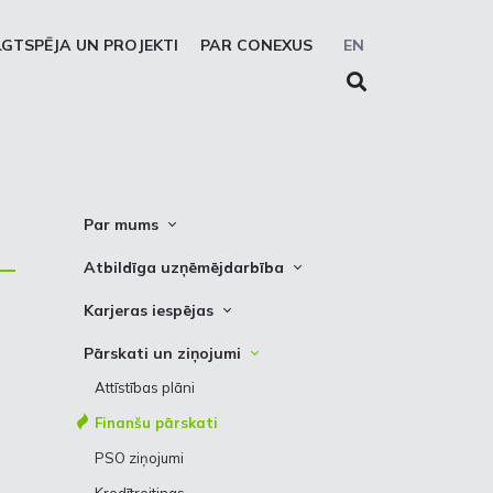
LGTSPĒJA UN PROJEKTI
PAR CONEXUS
EN
Par mums
Conexus vizītkarte
Atbildīga uzņēmējdarbība
Misija. Vīzija. Vērtības
Cel trauksmi
Karjeras iespējas
Vidēja termiņa stratēģija
Privātuma atruna
Vakances
Pārskati un ziņojumi
Akcionāru struktūra
Sīkdatņu deklarēšana
Kādēļ izvēlēties strādāt Conexus
Attīstības plāni
Struktūra
Prakses iespējas
Finanšu pārskati
Padome
PSO ziņojumi
Valde