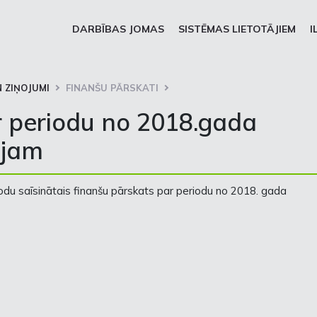
DARBĪBAS JOMAS
SISTĒMAS LIETOTĀJIEM
I
 ZIŅOJUMI
FINANŠU PĀRSKATI
r periodu no 2018.gada
ijam
odu saīsinātais finanšu pārskats par periodu no 2018. gada