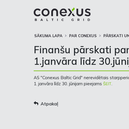
SĀKUMA LAPA
PAR CONEXUS
PĀRSKATI UN
Finanšu pārskati pa
1.janvāra līdz 30.jūn
AS "Conexus Baltic Grid" nerevidētais starpperi
1. janvāra līdz 30. jūnijam pieejams
.
ŠEIT
Atpakaļ