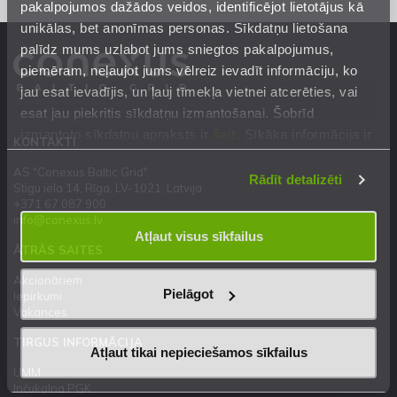
pakalpojumos dažādos veidos, identificējot lietotājus kā
unikālas, bet anonīmas personas. Sīkdatņu lietošana
palīdz mums uzlabot jums sniegtos pakalpojumus,
piemēram, neļaujot jums vēlreiz ievadīt informāciju, ko
jau esat ievadījis, un ļauj tīmekļa vietnei atcerēties, vai
esat jau piekritis sīkdatņu izmantošanai. Šobrīd
izmantoto sīkdatņu apraksts ir
šeit
. Sīkāka informācija ir
KONTAKTI
mūsu
Privātuma atrunā
.
AS "Conexus Baltic Grid"
Rādīt detalizēti
Stigu iela 14, Rīga, LV-1021, Latvija
+371 67 087 900
info@conexus.lv
Atļaut visus sīkfailus
ĀTRĀS SAITES
Akcionāriem
Pielāgot
Iepirkumi
Vakances
TIRGUS INFORMĀCIJA
Atļaut tikai nepieciešamos sīkfailus
UMM
Inčukalna PGK