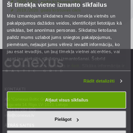
2020./2021. gada krātuves cikls
Šī tīmekļa vietne izmanto sīkfailus
2019./2020. gada krātuves cikls
Mēs izmantojam sīkdatnes mūsu tīmekļa vietnēs un
pakalpojumos dažādos veidos, identificējot lietotājus kā
unikālas, bet anonīmas personas. Sīkdatņu lietošana
palīdz mums uzlabot jums sniegtos pakalpojumus,
piemēram, neļaujot jums vēlreiz ievadīt informāciju, ko
jau esat ievadījis, un ļauj tīmekļa vietnei atcerēties, vai
esat jau piekritis sīkdatņu izmantošanai. Šobrīd
izmantoto sīkdatņu apraksts ir
šeit
. Sīkāka informācija ir
mūsu
Privātuma atrunā
.
Rādīt detalizēti
KONTAKTI
AS "Conexus Baltic Grid"
Atļaut visus sīkfailus
Stigu iela 14, Rīga, LV-1021, Latvija
+371 67 087 900
info@conexus.lv
Pielāgot
ĀTRĀS SAITES