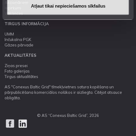
Akcionāriem
Atļaut tikai nepieciešamos sīkfailus
Iepirkumi
Vakances
TIRGUS INFORMĀCIJA
UMM
Inčukalna PGK
Gāzes pārvade
AKTUALITĀTES
Ziņas presei
Foto galerijas
Tirgus aktualitātes
AS "Conexus Baltic Grid" tīmekļvietnes satura kopēšana un
pārpublicēšana komerciālos nolūkos ir aizliegta. Citējot atsauce
obligāta.
© AS “Conexus Baltic Grid”, 2026