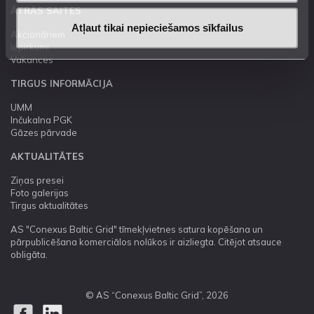
ĀTRĀS SAITES
Atļaut tikai nepieciešamos sīkfailus
Akcionāriem
Iepirkumi
Vakances
TIRGUS INFORMĀCIJA
UMM
Inčukalna PGK
Gāzes pārvade
AKTUALITĀTES
Ziņas presei
Foto galerijas
Tirgus aktualitātes
AS "Conexus Baltic Grid" tīmekļvietnes satura kopēšana un
pārpublicēšana komerciālos nolūkos ir aizliegta. Citējot atsauce
obligāta.
© AS “Conexus Baltic Grid”, 2026