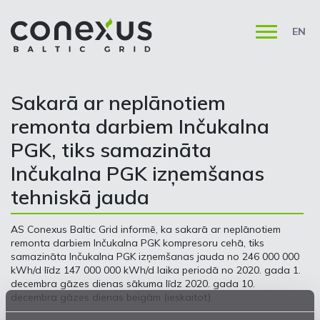
EN
Sakarā ar neplānotiem
remonta darbiem Inčukalna
PGK, tiks samazināta
Inčukalna PGK izņemšanas
tehniskā jauda
AS Conexus Baltic Grid informē, ka sakarā ar neplānotiem
remonta darbiem Inčukalna PGK kompresoru cehā, tiks
samazināta Inčukalna PGK izņemšanas jauda no 246 000 000
kWh/d līdz 147 000 000 kWh/d laika periodā no 2020. gada 1.
decembra gāzes dienas sākuma līdz 2020. gada 10.
decembra gāzes dienas beigām (ieskaitot).