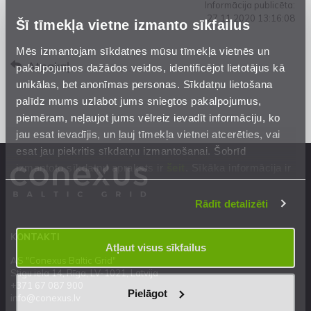
Informācija publicēta:
27.11.2020 13:16:08
Šī tīmekļa vietne izmanto sīkfailus
Mēs izmantojam sīkdatnes mūsu tīmekļa vietnēs un
Atpakaļ
pakalpojumos dažādos veidos, identificējot lietotājus kā
unikālas, bet anonīmas personas. Sīkdatņu lietošana
palīdz mums uzlabot jums sniegtos pakalpojumus,
piemēram, neļaujot jums vēlreiz ievadīt informāciju, ko
jau esat ievadījis, un ļauj tīmekļa vietnei atcerēties, vai
esat jau piekritis sīkdatņu izmantošanai. Šobrīd
izmantoto sīkdatņu apraksts ir
šeit
. Sīkāka informācija ir
mūsu
Privātuma atrunā
.
Rādīt detalizēti
KONTAKTI
Atļaut visus sīkfailus
AS "Conexus Baltic Grid"
Stigu iela 14, Rīga, LV-1021, Latvija
+371 67 087 900
Pielāgot
info@conexus.lv