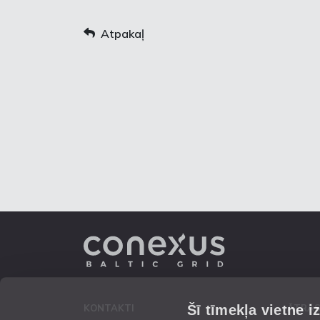
Atpakaļ
Šī tīmekļa vietne i
KONTAKTI
ĀTRĀS