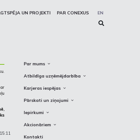
LGTSPĒJA UN PROJEKTI
PAR CONEXUS
EN
Par mums
ku.
Conexus vizītkarte
Atbildīga uzņēmējdarbība
Misija. Vīzija. Vērtības
Cel trauksmi
par
Karjeras iespējas
ļu
Vidēja termiņa stratēģija
Privātuma atruna
Vakances
Pārskati un ziņojumi
Akcionāru struktūra
Sīkdatņu deklarēšana
Kādēļ izvēlēties strādāt Conexus
ē,
Attīstības plāni
Iepirkumi
Struktūra
ks
Prakses iespējas
Finanšu pārskati
Iepirkumi
Padome
Akcionāriem
PSO ziņojumi
Izsoles
:15:11
Valde
Informācija
Kontakti