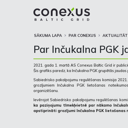
SĀKUMA LAPA
PAR CONEXUS
AKTUALITĀT
Par Inčukalna PGK j
2021. gada 1. martā AS Conexus Baltic Grid ir publicē
Šis grafiks paredz, ka Inčukalna PGK grupētās jaudas p
Sabiedrisko pakalpojumu regulēšanas komisija 2021. g
grozījumiem Inčukalna PGK lietošanas noteikumos
organizēšanu.
Ievērojot Sabiedrisko pakalpojumu regulēšanas komis
ka paziņojumu tīmekļvietnē par nākamo Inčukal
apstiprināti grozījumi Inčukalna PGK lietošanas