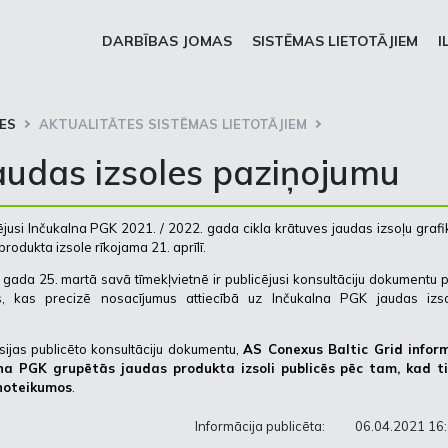
DARBĪBAS JOMAS
SISTĒMAS LIETOTĀJIEM
I
ES
AKTUALITĀTES SISTĒMAS LIETOTĀJIEM
audas izsoles paziņojumu
jusi Inčukalna PGK 2021. / 2022. gada cikla krātuves jaudas izsoļu grafi
rodukta izsole rīkojama 21. aprīlī.
ada 25. martā savā tīmekļvietnē ir publicējusi konsultāciju dokumentu 
, kas precizē nosacījumus attiecībā uz Inčukalna PGK jaudas izso
ijas publicēto konsultāciju dokumentu,
AS Conexus Baltic Grid inform
na PGK grupētās jaudas produkta izsoli publicēs pēc tam, kad ti
 noteikumos
.
Informācija publicēta:
06.04.2021 16