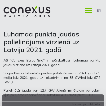
EN
Luhamaa punkta jaudas
palielinājums virzienā uz
Latviju 2021. gadā
AS "Conexus Baltic Grid" ir pārskatījusi Luhamaa punkta
jaudu virzienā uz Latviju 2021. gadā.
Sagaidāmais tehniskās jaudas palielinājums no 2021. gada 1.
maija līdz 2021. gada 14. oktobrim ir no 85 GWh/d līdz 97,7
GWh/d.
Palielinātā jauda par 12,7 GWh/dienā minētajam periodam
kļūs pieejama rezervēšanai sākot no 4.08.2020. plkst. 13:00.
Informācija publicēta: