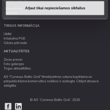
ĀTRĀS SAITES
Atļaut tikai nepieciešamos sīkfailus
Akcionāriem
Iepirkumi
Vakances
TIRGUS INFORMĀCIJA
UMM
Inčukalna PGK
Gāzes pārvade
AKTUALITĀTES
Ziņas presei
Foto galerijas
Tirgus aktualitātes
AS "Conexus Baltic Grid" tīmekļvietnes satura kopēšana un
pārpublicēšana komerciālos nolūkos ir aizliegta. Citējot atsauce
obligāta.
© AS “Conexus Baltic Grid”, 2026