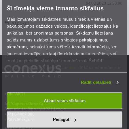
04.08.2020 12:50:00
Šī tīmekļa vietne izmanto sīkfailus
Mēs izmantojam sīkdatnes mūsu tīmekļa vietnēs un
Atpakaļ
pakalpojumos dažādos veidos, identificējot lietotājus kā
unikālas, bet anonīmas personas. Sīkdatņu lietošana
palīdz mums uzlabot jums sniegtos pakalpojumus,
piemēram, neļaujot jums vēlreiz ievadīt informāciju, ko
jau esat ievadījis, un ļauj tīmekļa vietnei atcerēties, vai
esat jau piekritis sīkdatņu izmantošanai. Šobrīd
izmantoto sīkdatņu apraksts ir
šeit
. Sīkāka informācija ir
mūsu
Privātuma atrunā
.
Rādīt detalizēti
KONTAKTI
Atļaut visus sīkfailus
AS "Conexus Baltic Grid"
Stigu iela 14, Rīga, LV-1021, Latvija
+371 67 087 900
Pielāgot
info@conexus.lv