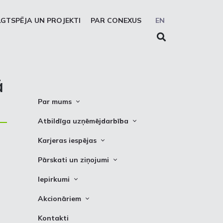
LGTSPĒJA UN PROJEKTI
PAR CONEXUS
EN
ā
Par mums
Conexus vizītkarte
Atbildīga uzņēmējdarbība
Misija. Vīzija. Vērtības
Cel trauksmi
Karjeras iespējas
Vidēja termiņa stratēģija
Privātuma atruna
Vakances
Pārskati un ziņojumi
Akcionāru struktūra
Sīkdatņu deklarēšana
Kādēļ izvēlēties strādāt Conexus
Attīstības plāni
Iepirkumi
Struktūra
Prakses iespējas
Finanšu pārskati
Iepirkumi
Padome
Akcionāriem
PSO ziņojumi
Izsoles
Valde
Informācija
Kontakti