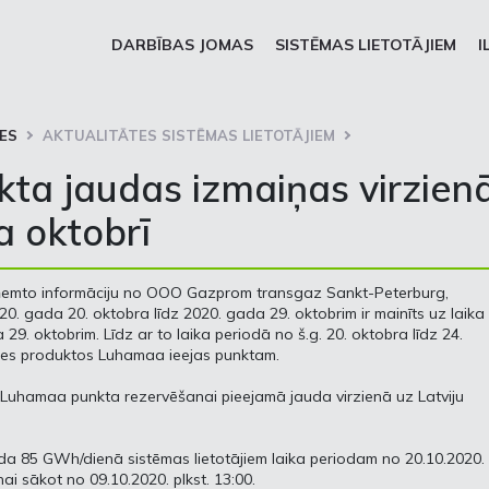
DARBĪBAS JOMAS
SISTĒMAS LIETOTĀJIEM
I
ES
AKTUALITĀTES SISTĒMAS LIETOTĀJIEM
ta jaudas izmaiņas virzien
a oktobrī
aņemto informāciju no OOO Gazprom transgaz Sankt-Peterburg,
20. gada 20. oktobra līdz 2020. gada 29. oktobrim ir mainīts uz laika
9. oktobrim. Līdz ar to laika periodā no š.g. 20. oktobra līdz 24.
ades produktos Luhamaa ieejas punktam.
im Luhamaa punkta rezervēšanai pieejamā jauda virzienā uz Latviju
a 85 GWh/dienā sistēmas lietotājiem laika periodam no 20.10.2020.
nai sākot no 09.10.2020. plkst. 13:00.