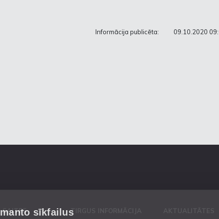
Informācija publicēta:
09.10.2020 09
zmanto sīkfailus
 SAITES
TIRGUS INFORMĀCIJA
AKTUALITĀTES