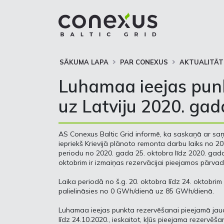
SĀKUMA LAPA
PAR CONEXUS
AKTUALITĀT
Luhamaa ieejas punk
uz Latviju 2020. gad
AS Conexus Baltic Grid informē, ka saskaņā ar s
iepriekš Krievijā plānoto remonta darbu laiks no 20
periodu no 2020. gada 25. oktobra līdz 2020. gada 2
oktobrim ir izmaiņas rezervācijai pieejamos pārv
Laika periodā no š.g. 20. oktobra līdz 24. oktobr
palielināsies no 0 GWh/dienā uz 85 GWh/dienā.
Luhamaa ieejas punkta rezervēšanai pieejamā jaud
līdz 24.10.2020., ieskaitot, kļūs pieejama rezervēša