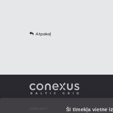
Atpakaļ
Šī tīmekļa vietne i
KONTAKTI
ĀTRĀS