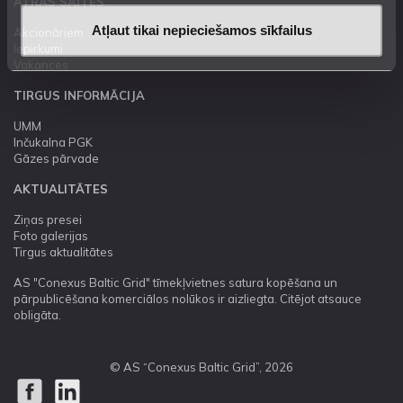
ĀTRĀS SAITES
Atļaut tikai nepieciešamos sīkfailus
Akcionāriem
Iepirkumi
Vakances
TIRGUS INFORMĀCIJA
UMM
Inčukalna PGK
Gāzes pārvade
AKTUALITĀTES
Ziņas presei
Foto galerijas
Tirgus aktualitātes
AS "Conexus Baltic Grid" tīmekļvietnes satura kopēšana un
pārpublicēšana komerciālos nolūkos ir aizliegta. Citējot atsauce
obligāta.
© AS “Conexus Baltic Grid”, 2026