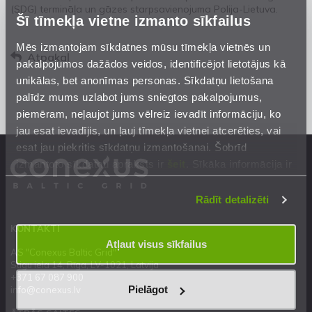
(SDG) termināļa un gāzes starpsavienojuma Polija-Lietuva.
Šī tīmekļa vietne izmanto sīkfailus
Mēs izmantojam sīkdatnes mūsu tīmekļa vietnēs un
Atpakaļ
pakalpojumos dažādos veidos, identificējot lietotājus kā
unikālas, bet anonīmas personas. Sīkdatņu lietošana
palīdz mums uzlabot jums sniegtos pakalpojumus,
piemēram, neļaujot jums vēlreiz ievadīt informāciju, ko
jau esat ievadījis, un ļauj tīmekļa vietnei atcerēties, vai
esat jau piekritis sīkdatņu izmantošanai. Šobrīd
izmantoto sīkdatņu apraksts ir
šeit
. Sīkāka informācija ir
mūsu
Privātuma atrunā
.
Rādīt detalizēti
KONTAKTI
Atļaut visus sīkfailus
AS "Conexus Baltic Grid"
Stigu iela 14, Rīga, LV-1021, Latvija
+371 67 087 900
Pielāgot
info@conexus.lv