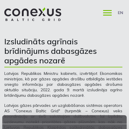
EN
Izsludināts agrīnais
brīdinājums dabasgāzes
apgādes nozarē
Latvijas Republikas Ministru kabinets, izvērtējot Ekonomikas
ministrijas, kā par gāzes apgādes drošību atbildīgās iestādes
sniegto informāciju par dabasgāzes apgādes drošuma
aktuālo situāciju, 2022. gada 9. martā izsludināja agrīno
brīdinājumu dabasgāzes apgādes nozarē.
Latvijas gāzes pārvades un uzglabāšanas sistēmas operators
AS "Conexus Baltic Grid" (turpmāk – Conexus) veiks
koordināciju ar tieši saistītajām dalībvalstīm, lai izpildītu
uzdevumu noteikt prioritātes gāzes plūsmām, kas nāk no
Lietuvas Republikas Klaipēdas sašķidrinātās dabasgāzes