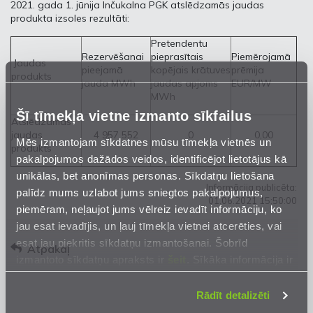
2021. gada 1. jūnija Inčukalna PGK atslēdzamās jaudas
produkta izsoles rezultāti:
Pretendentu
Rezervēšanai
pieprasītais
Piemērojamā
Jaudas
pieejamā
kopējais krātuves
prēmija
produkts
jauda MWh
jaudas apjoms
EUR/MW
MWh
Šī tīmekļa vietne izmanto sīkfailus
Atslēdzamās
jaudas
4 957 552
0
0,00
Mēs izmantojam sīkdatnes mūsu tīmekļa vietnēs un
produkts
pakalpojumos dažādos veidos, identificējot lietotājus kā
unikālas, bet anonīmas personas. Sīkdatņu lietošana
Informācija publicēta:
palīdz mums uzlabot jums sniegtos pakalpojumus,
01.06.2021 15:50:00
piemēram, neļaujot jums vēlreiz ievadīt informāciju, ko
jau esat ievadījis, un ļauj tīmekļa vietnei atcerēties, vai
esat jau piekritis sīkdatņu izmantošanai. Šobrīd
Atpakaļ
izmantoto sīkdatņu apraksts ir
šeit
. Sīkāka informācija ir
mūsu
Privātuma atrunā
.
Rādīt detalizēti