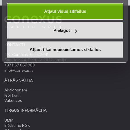
Atļaut visus sīkfailus
Pielāgot
KONTAKTI
Atļaut tikai nepieciešamos sīkfailus
AS "Conexus Baltic Grid"
Stigu iela 14, Rīga, LV-1021, Latvija
+371 67 087 900
info@conexus.lv
ĀTRĀS SAITES
Akcionāriem
Iepirkumi
Vakances
TIRGUS INFORMĀCIJA
UMM
Inčukalna PGK