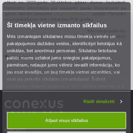
sākot no 2020.gada 30.oktobra gāzes dienas (ieskaitot).
Detalizēta informācija par pieejamo jaudu nominēšanai pa
gāzes dienām pieejama
capacity.conexus.lv
sadaļā Pārvades
un uzglabāšanas dati / Inčukalna PGK grafiks.
Šī tīmekļa vietne izmanto sīkfailus
Informācija publicēta:
Mēs izmantojam sīkdatnes mūsu tīmekļa vietnēs un
29.10.2020 13:49:57
pakalpojumos dažādos veidos, identificējot lietotājus kā
unikālas, bet anonīmas personas. Sīkdatņu lietošana
Atpakaļ
palīdz mums uzlabot jums sniegtos pakalpojumus,
piemēram, neļaujot jums vēlreiz ievadīt informāciju, ko
jau esat ievadījis, un ļauj tīmekļa vietnei atcerēties, vai
esat jau piekritis sīkdatņu izmantošanai. Šobrīd
izmantoto sīkdatņu apraksts ir
šeit
. Sīkāka informācija ir
mūsu
Privātuma atrunā
.
Rādīt detalizēti
Atļaut visus sīkfailus
KONTAKTI