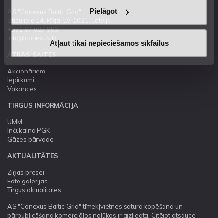
Pielāgot
AS "Conexus Baltic Grid"
Stigu iela 14, Rīga, LV-1021, Latvija
+371 67 087 900
info@conexus.lv
Atļaut tikai nepieciešamos sīkfailus
ĀTRĀS SAITES
Akcionāriem
Iepirkumi
Vakances
TIRGUS INFORMĀCIJA
UMM
Inčukalna PGK
Gāzes pārvade
AKTUALITĀTES
Ziņas presei
Foto galerijas
Tirgus aktualitātes
AS "Conexus Baltic Grid" tīmekļvietnes satura kopēšana un
pārpublicēšana komerciālos nolūkos ir aizliegta. Citējot atsauce