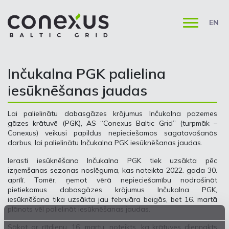
EN
Inčukalna PGK palielina
iesūknēšanas jaudas
Lai palielinātu dabasgāzes krājumus Inčukalna pazemes
gāzes krātuvē (PGK), AS “Conexus Baltic Grid” (turpmāk –
Conexus) veikusi papildus nepieciešamos sagatavošanās
darbus, lai palielinātu Inčukalna PGK iesūknēšanas jaudas.
Ierasti iesūknēšana Inčukalna PGK tiek uzsākta pēc
izņemšanas sezonas noslēguma, kas noteikta 2022. gada 30.
aprīlī. Tomēr, ņemot vērā nepieciešamību nodrošināt
pietiekamus dabasgāzes krājumus Inčukalna PGK,
iesūknēšana tika uzsākta jau februāra beigās, bet 16. martā
plānots vēl palielināt iesūknēšanas jaudas.
Sākot ar rītdienu, 16. martu, noteikts, ka krātuves diennakts