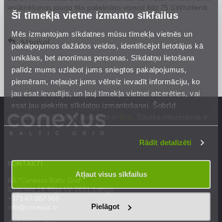
iesūknēšanas jauda tiks palielināta vismaz līdz 75 GWh/dienā.
Šī tīmekļa vietne izmanto sīkfailus
Mēs izmantojam sīkdatnes mūsu tīmekļa vietnēs un
Atpakaļ
pakalpojumos dažādos veidos, identificējot lietotājus kā
unikālas, bet anonīmas personas. Sīkdatņu lietošana
palīdz mums uzlabot jums sniegtos pakalpojumus,
piemēram, neļaujot jums vēlreiz ievadīt informāciju, ko
jau esat ievadījis, un ļauj tīmekļa vietnei atcerēties, vai
esat jau piekritis sīkdatņu izmantošanai. Šobrīd
izmantoto sīkdatņu apraksts ir
šeit
. Sīkāka informācija ir
mūsu
Privātuma atrunā
.
Rādīt detalizēti
KONTAKTI
Atļaut visus sīkfailus
AS "Conexus Baltic Grid"
Stigu iela 14, Rīga, LV-1021, Latvija
+371 67 087 900
Pielāgot
info@conexus.lv