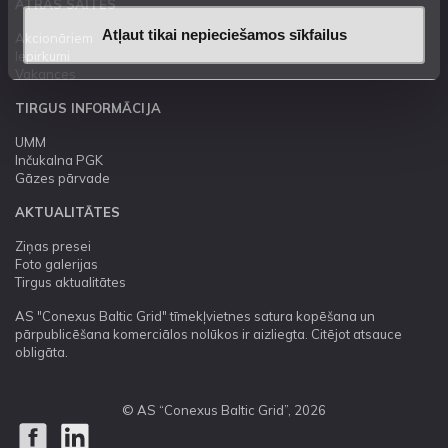
ĀTRĀS SAITES
Atļaut tikai nepieciešamos sīkfailus
Akcionāriem
Iepirkumi
Vakances
TIRGUS INFORMĀCIJA
UMM
Inčukalna PGK
Gāzes pārvade
AKTUALITĀTES
Ziņas presei
Foto galerijas
Tirgus aktualitātes
AS "Conexus Baltic Grid" tīmekļvietnes satura kopēšana un
pārpublicēšana komerciālos nolūkos ir aizliegta. Citējot atsauce
obligāta.
© AS “Conexus Baltic Grid”, 2026