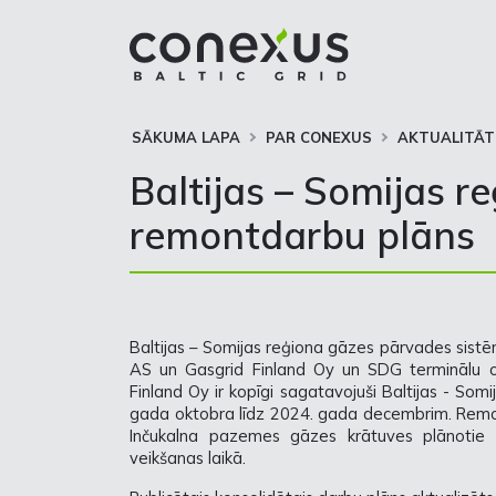
SĀKUMA LAPA
PAR CONEXUS
AKTUALITĀT
Baltijas – Somijas r
remontdarbu plāns
Baltijas – Somijas reģiona gāzes pārvades sistē
AS un Gasgrid Finland Oy un SDG terminālu 
Finland Oy ir kopīgi sagatavojuši Baltijas - S
gada oktobra līdz 2024. gada decembrim. Remon
Inčukalna pazemes gāzes krātuves plānotie 
veikšanas laikā.