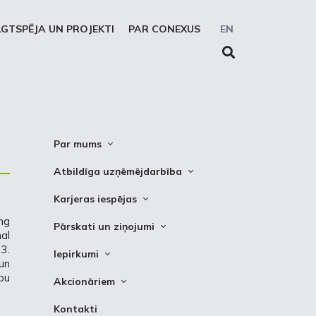
LGTSPĒJA UN PROJEKTI
PAR CONEXUS
EN
Par mums
Conexus vizītkarte
Atbildīga uzņēmējdarbība
Misija. Vīzija. Vērtības
Cel trauksmi
Karjeras iespējas
Vidēja termiņa stratēģija
Privātuma atruna
ng
Vakances
Pārskati un ziņojumi
Akcionāru struktūra
al
Sīkdatņu deklarēšana
Kādēļ izvēlēties strādāt Conexus
3.
Attīstības plāni
Iepirkumi
Struktūra
un
Prakses iespējas
Finanšu pārskati
Iepirkumi
bu
Padome
Akcionāriem
PSO ziņojumi
Izsoles
Valde
Informācija
Kontakti