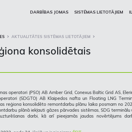
DARBĪBAS JOMAS
SISTĒMAS LIETOTĀJIEM
I
ES
AKTUALITĀTES SISTĒMAS LIETOTĀJIEM
eģiona konsolidētais
mas operatori (PSO) AB Amber Grid, Conexus Baltic Grid AS, Eleri
operatori (SDGTO) AB Klaipedos nafta un Floating LNG Termin
omijas reģiona konsolidēto remontdarbu plānu laika posmam no 202
tdarbu plānā iekļauti gāzes pārvades sistēmas, SDG terminālu 
uzturēšanas darbi, kā arī pieejamās jaudas novērtējums dar