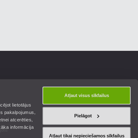
Atļaut visus sīkfailus
ējot lietotājus
os pakalpojumus,
Pielāgot
tnei atcerēties,
kāka informācija
gāta.
Atļaut tikai nepieciešamos sīkfailus