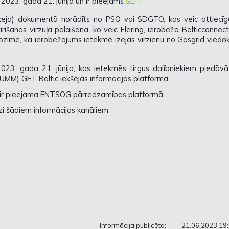
 2023. gada 21. jūnijā un ir pieejams
ŠEIT
.
/izeja) dokumentā norādīts no PSO vai SDGTO, kas veic attiecīg
rīšanas virzuļa palaišana, ko veic Elering, ierobežo Balticconnec
nozīmē, ka ierobežojums ietekmē izejas virzienu no Gasgrid viedo
2023. gada 21. jūnija, kas ietekmēs tirgus dalībniekiem piedāvā
i (UMM) GET Baltic iekšējās informācijas platformā.
m ir pieejama ENTSOG pārredzamības platformā.
īdzi šādiem informācijas kanāliem:
Informācija publicēta:
21.06.2023 19