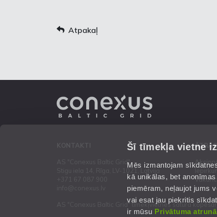
Atpakaļ
Šī tīmekļa vietne i
KONTAKTI
ĀTRĀS
AS "Conexus Baltic Grid"
Akcion
Mēs izmantojam sīkdatnes 
Stigu iela 14, Rīga, LV-1021, Latvija
Iepirku
kā unikālas, bet anonīmas
+371 67 087 900
Vakanc
piemēram, neļaujot jums vēl
info@conexus.lv
vai esat jau piekritis sīk
AS "Conexus Baltic Grid" tīmekļvietnes satura kopēšana
ir mūsu
Privātuma atrunā