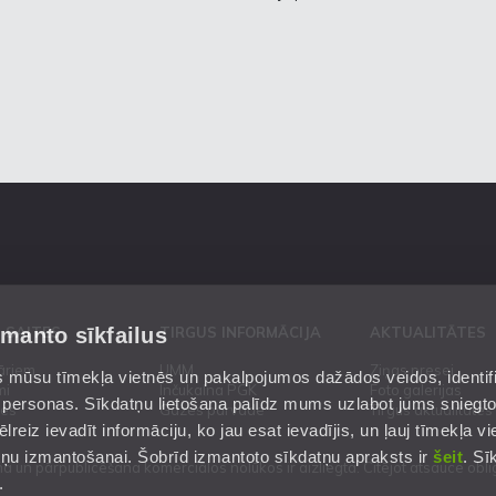
zmanto sīkfailus
 SAITES
TIRGUS INFORMĀCIJA
AKTUALITĀTES
āriem
UMM
Ziņas presei
mūsu tīmekļa vietnēs un pakalpojumos dažādos veidos, identific
mi
Inčukalna PGK
Foto galerijas
 personas. Sīkdatņu lietošana palīdz mums uzlabot jums sniegt
es
Gāzes pārvade
Tirgus aktualitātes
reiz ievadīt informāciju, ko jau esat ievadījis, un ļauj tīmekļa vie
datņu izmantošanai. Šobrīd izmantoto sīkdatņu apraksts ir
šeit
. Sī
 un pārpublicēšana komerciālos nolūkos ir aizliegta. Citējot atsauce obli
.