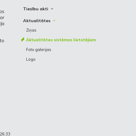
Kredītreitings
Paziņojumi
Vēsture
Korporatīvā sociālā atbildība
Tiesību akti
Obligācijas
os
Arhīvs
Kontaktinformācija
tor
Latvijas tiesību akti
Aktualitātes
Iepirkumu daļas kontakti
kļa
Eiropas Savienības tiesību akti
Ziņas
Piegādātāju ētikas pamatprincipi
Citi saistošie dokumenti
Aktualitātes sistēmas lietotājiem
to
Foto galerijas
Logo
:26:33