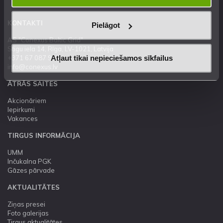
KONTAKTI
Pielāgot
AS "Conexus Baltic Grid"
Stigu iela 14, Rīga, LV-1021, Latvija
Atļaut tikai nepieciešamos sīkfailus
+371 67 087 900
info@conexus.lv
ĀTRĀS SAITES
Akcionāriem
Iepirkumi
Vakances
TIRGUS INFORMĀCIJA
UMM
Inčukalna PGK
Gāzes pārvade
AKTUALITĀTES
Ziņas presei
Foto galerijas
Tirgus aktualitātes