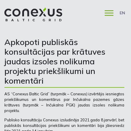
EN
Apkopoti publiskās
konsultācijas par krātuves
jaudas izsoles nolikuma
projektu priekšlikumi un
komentāri
AS “Conexus Baltic Grid” (turpmāk – Conexus) izvērtējis iesniegtos
priekšlikumus un komentārus par Inčukalna pazemes gāzes
krātuves (turpmāk – Inčukalna PGK) jaudas izsoles nolikuma
projektu.
Publisko konsultāciju Conexus izsludināja 2021.gada 8.janvārī, bet
publiskās konsultācijas priekšlikumi un komentāri bija jāiesniedz