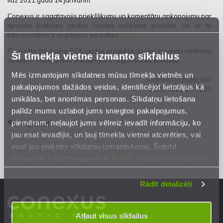
līdz 2021.gada 14.janvārim.
Conexus ir sagatavojis priekšlikumu un komentāru apkopojumu par
tipveida krātuves jaudas izsoles nolikuma projektu, un ar to
interesentiem ir iespējams iepazīties
ŠEIT
.
Precizēto Inčukalna PGK jaudas produkta izsoles tipveida nolikumu
Šī tīmekļa vietne izmanto sīkfailus
saskaņo Sabiedrisko pakalpojumu regulēšanas komisija.
Mēs izmantojam sīkdatnes mūsu tīmekļa vietnēs un
Informācija publicēta:
pakalpojumos dažādos veidos, identificējot lietotājus kā
28.01.2021 15:11:03
unikālas, bet anonīmas personas. Sīkdatņu lietošana
palīdz mums uzlabot jums sniegtos pakalpojumus,
piemēram, neļaujot jums vēlreiz ievadīt informāciju, ko
Atpakaļ
jau esat ievadījis, un ļauj tīmekļa vietnei atcerēties, vai
esat jau piekritis sīkdatņu izmantošanai. Šobrīd
izmantoto sīkdatņu apraksts ir
šeit
. Sīkāka informācija ir
mūsu
Privātuma atrunā
.
Rādīt detalizēti
Atļaut visus sīkfailus