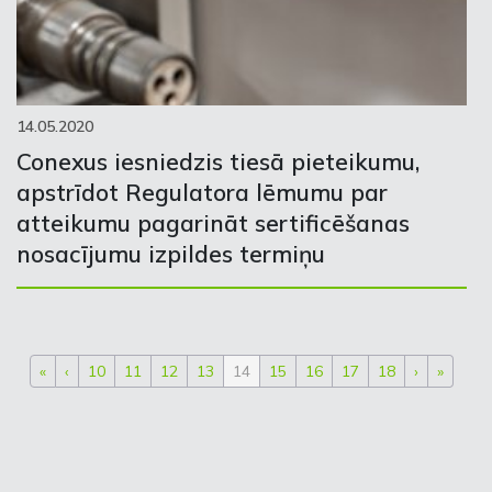
14.05.2020
Conexus iesniedzis tiesā pieteikumu,
apstrīdot Regulatora lēmumu par
atteikumu pagarināt sertificēšanas
nosacījumu izpildes termiņu
«
‹
10
11
12
13
14
15
16
17
18
›
»