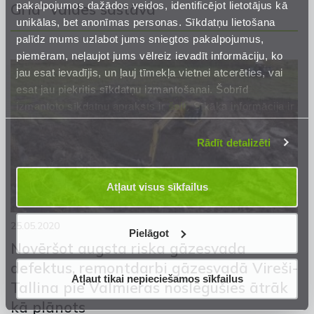
pakalpojumos dažādos veidos, identificējot lietotājus kā
Grid” valdes sastāvā
unikālas, bet anonīmas personas. Sīkdatņu lietošana
palīdz mums uzlabot jums sniegtos pakalpojumus,
piemēram, neļaujot jums vēlreiz ievadīt informāciju, ko
jau esat ievadījis, un ļauj tīmekļa vietnei atcerēties, vai
esat jau piekritis sīkdatņu izmantošanai. Šobrīd
izmantoto sīkdatņu apraksts ir
šeit
. Sīkāka informācija ir
mūsu
Privātuma atrunā
.
Rādīt detalizēti
Atļaut visus sīkfailus
25.05.2020
Pielāgot
Novēršot augsta riska gāzesvada
defektus, remontdarbi gāzesvadā Vireši-
Atļaut tikai nepieciešamos sīkfailus
Tallina pie Valmieras noslēgušies ātrāk
kā plānots