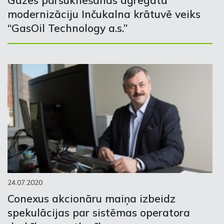
Gāzes pārsūknēšanas agregāta
modernizāciju Inčukalna krātuvē veiks
“GasOil Technology a.s.”
24.07.2020
Conexus akcionāru maiņa izbeidz
spekulācijas par sistēmas operatora