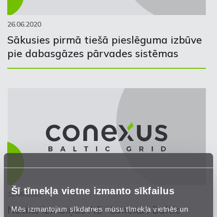
26.06.2020
Sākusies pirmā tiešā pieslēguma izbūve
pie dabasgāzes pārvades sistēmas
Šī tīmekļa vietne izmanto sīkfailus
12.06.2020
Notiks izmaiņas AS “Conexus Baltic
Mēs izmantojam sīkdatnes mūsu tīmekļa vietnēs un