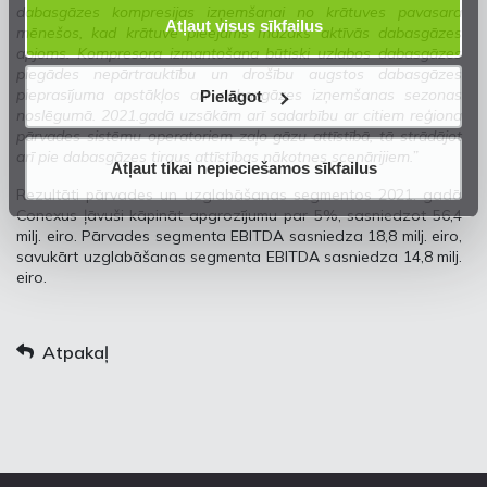
dabasgāzes kompresijas izņemšanai no krātuves pavasara
Atļaut visus sīkfailus
mēnešos, kad krātuvē pieejams mazāks aktīvās dabasgāzes
apjoms. Kompresora izmantošana būtiski uzlabos dabasgāzes
piegādes nepārtrauktību un drošību augstos dabasgāzes
pieprasījuma apstākļos arī dabasgāzes izņemšanas sezonas
Pielāgot
noslēgumā. 2021.gadā uzsākām arī sadarbību ar citiem reģiona
pārvades sistēmu operatoriem zaļo gāzu attīstībā, tā strādājot
arī pie dabasgāzes tirgus attīstības nākotnes scenārijiem.”
Atļaut tikai nepieciešamos sīkfailus
Rezultāti pārvades un uzglabāšanas segmentos 2021. gadā
Conexus ļāvuši kāpināt apgrozījumu par 5%, sasniedzot 56,4
milj. eiro. Pārvades segmenta EBITDA sasniedza 18,8 milj. eiro,
savukārt uzglabāšanas segmenta EBITDA sasniedza 14,8 milj.
eiro.
Atpakaļ