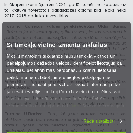
lielākajiem izaicinājumiem 2021. gadā, tomēr, neskatoties uz
to, krātuvē novietotais dabasgāzes apjoms bija lielāks nekā
2017.-2018. gadu krātuves ciklos.
Turpina Conexus valdes priekšsēdētājs Uldis Bariss:
“Raksturojot aizvadīto gadu, gribu uzsvērt, ka tas uzskatāmi ir
parādījis, ka Latvijas dabasgāzes infrastruktūrai ir stratēģiska
nozīme, lai nodrošinātu dabasgāzes piegādes nepārtrauktību un
Šī tīmekļa vietne izmanto sīkfailus
drošību arī mainīgos tirgus apstākļos ne tikai Latvijā, bet arī
tuvākajos kaimiņu reģionos. 2021. gadā varējām pārliecināties,
Mēs izmantojam sīkdatnes mūsu tīmekļa vietnēs un
ka elastīgas dabasgāzes piegādes pieaugoša pieprasījuma
pakalpojumos dažādos veidos, identificējot lietotājus kā
apstākļos ir iespējamas, pateicoties krātuvē uzglabātajam
unikālas, bet anonīmas personas. Sīkdatņu lietošana
dabasgāzes apjomam.“
palīdz mums uzlabot jums sniegtos pakalpojumus,
Sabiedrība turpina ieguldīt dabasgāzes infrastruktūras
piemēram, neļaujot jums vēlreiz ievadīt informāciju, ko
pilnveidošanā
jau esat ievadījis, un ļauj tīmekļa vietnei atcerēties, vai
Pērn Conexus kopumā veica investīcijas 27,4 milj. eiro apmērā,
esat jau piekritis sīkdatņu izmantošanai. Šobrīd
no kurām 55% īstenoti Eiropas nozīmes projektu realizēšanā.
izmantoto sīkdatņu apraksts ir
šeit
. Sīkāka informācija ir
mūsu
Privātuma atrunā
.
Turpina U.Bariss:
“
Pērn, lai ļautu krātuvei darboties vēl
efektīvāk, noslēdzām vēsturisku projektu, kura ietvaros veicām
Rādīt detalizēti
darbus gāzes pārsūknēšanas agregāta 12z330 Nr. 3
modernizācijā. Tās ietvaros turpmāk iekārtu varēs izmantot