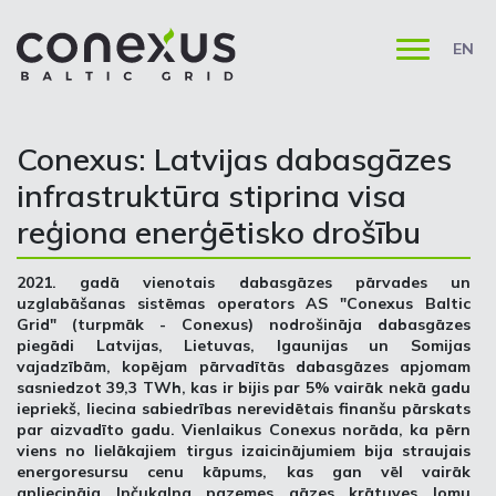
EN
Conexus: Latvijas dabasgāzes
infrastruktūra stiprina visa
reģiona enerģētisko drošību
2021. gadā vienotais dabasgāzes pārvades un
uzglabāšanas sistēmas operators AS "Conexus Baltic
Grid" (turpmāk - Conexus) nodrošināja dabasgāzes
piegādi Latvijas, Lietuvas, Igaunijas un Somijas
vajadzībām, kopējam pārvadītās dabasgāzes apjomam
sasniedzot 39,3 TWh, kas ir bijis par 5% vairāk nekā gadu
iepriekš, liecina sabiedrības nerevidētais finanšu pārskats
par aizvadīto gadu. Vienlaikus Conexus norāda, ka pērn
viens no lielākajiem tirgus izaicinājumiem bija straujais
energoresursu cenu kāpums, kas gan vēl vairāk
apliecināja Inčukalna pazemes gāzes krātuves lomu