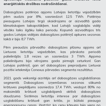
enerģētiskās drošības nodrošināšanai.
Dabasgāzes patēriņa apjoms Latvijas lietotāju vajadzībām
pērn audzis par 8%, sasniedzot 12,5 TWh. Patēriņa
pieaugums Latvijas tirgū skaidrojams ar aizvadītā gada
klimatiskajiem laikapstākļiem, kad Latvijā saglabājās vidēji
vēsāks laiks ilgāku laika periodu. Kopumā aizvadītajos trīs
gados Latvijas vidējais dabasgāzes patēriņš apkures sezonas
laikā ir bijis 8,7 TWh.
Pērn pieaudzis pārvadīto dabasgāzes plūsmu apjoms arī
Lietuvas lietotāju vajadzībām, kas pārskata periodā
palielinājās 1,8 reizes un sasniedza 3 TWh. Apjoma
palielinājums bija vērojams gada pirmajā ceturksnī. Gan
Latvijas patēriņš, gan arī dabasgāzes pieprasījums Lietuvai
pozitīvi ietekmēja Conexus pārvades segmenta rezultātus.
2021. gads veiksmīgi aizritējis arī dabasgāzes uzglabāšanas
segmentā. Dabasgāzes izņemšanas sezonas sākumā
krātuves piepildījums sasniedza 17,4 TWh, veidojot 80% no
maksimālā krātuvē uzglabājamā aktīvā dabasgāzes
daudzuma. Sistēmas lietotāju interese par dabasgāzes
uzglabāšanu krātuvē gan kritās, jo būtiski pieauga
energoresursu cenas. Jāatzīst, ka cenu kāpums bijis viens no