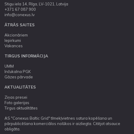
Stigu iela 14, Rīga, LV-1021, Latvija
+371 67 087 900
info@conexus.lv
ĀTRĀS SAITES
Akcionāriem
Iepirkumi
Vakances
TIRGUS INFORMĀCIJA
UMM
Inčukalna PGK
Gāzes pārvade
AKTUALITĀTES
Ziņas presei
Foto galerijas
Tirgus aktualitātes
AS "Conexus Baltic Grid" tīmekļvietnes satura kopēšana un
pārpublicēšana komerciālos nolūkos ir aizliegta. Citējot atsauce
obligāta.