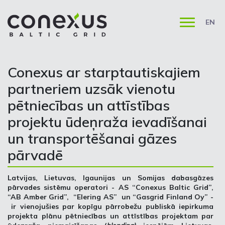
EN
Conexus ar starptautiskajiem
partneriem uzsāk vienotu
pētniecības un attīstības
projektu ūdeņraža ievadīšanai
un transportēšanai gāzes
pārvadē
Latvijas, Lietuvas, Igaunijas un Somijas dabasgāzes
pārvades sistēmu operatori - AS “Conexus Baltic Grid”,
“AB Amber Grid”, “Elering AS” un “Gasgrid Finland Oy” -
ir vienojušies par kopīgu pārrobežu publiskā iepirkuma
projekta plānu pētniecības un attīstības projektam par