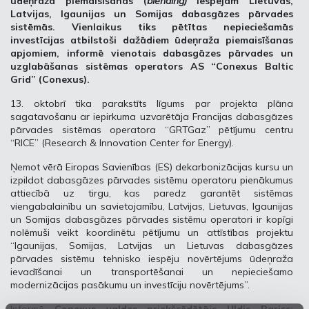
ūdeņraža piemaisīšanas (
blending)
iespējām Lietuvas,
Latvijas, Igaunijas un Somijas dabasgāzes pārvades
sistēmās. Vienlaikus tiks pētītas nepieciešamās
investīcijas atbilstoši dažādiem ūdeņraža piemaisīšanas
apjomiem, informē vienotais dabasgāzes pārvades un
uzglabāšanas sistēmas operators AS “Conexus Baltic
Grid” (Conexus).
13. oktobrī tika parakstīts līgums par projekta plāna
sagatavošanu ar iepirkuma uzvarētāja Francijas dabasgāzes
pārvades sistēmas operatora “GRTGaz” pētījumu centru
“RICE” (Research & Innovation Center for Energy).
Ņemot vērā Eiropas Savienības (ES) dekarbonizācijas kursu un
izpildot dabasgāzes pārvades sistēmu operatoru pienākumus
attiecībā uz tirgu, kas paredz garantēt sistēmas
viengabalainību un savietojamību, Latvijas, Lietuvas, Igaunijas
un Somijas dabasgāzes pārvades sistēmu operatori ir kopīgi
nolēmuši veikt koordinētu pētījumu un attīstības projektu
“Igaunijas, Somijas, Latvijas un Lietuvas dabasgāzes
pārvades sistēmu tehnisko iespēju novērtējums ūdeņraža
ievadīšanai un transportēšanai un nepieciešamo
modernizācijas pasākumu un investīciju novērtējums”.