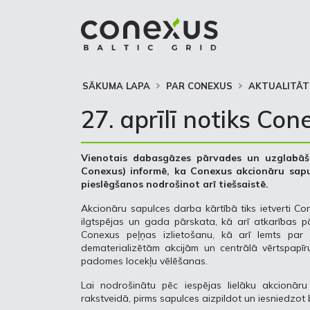
SĀKUMA LAPA
PAR CONEXUS
AKTUALITĀT
27. aprīlī notiks Co
Vienotais dabasgāzes pārvades un uzglabāš
Conexus) informē, ka Conexus akcionāru sapulc
pieslēgšanos nodrošinot arī tiešsaistē.
Akcionāru sapulces darba kārtībā tiks ietverti C
ilgtspējas un gada pārskata, kā arī atkarības pā
Conexus peļņas izlietošanu, kā arī lemts par
dematerializētām akcijām un centrālā vērtspapīru
padomes locekļu vēlēšanas.
Lai nodrošinātu pēc iespējas lielāku akcionāru i
rakstveidā, pirms sapulces aizpildot un iesniedzo