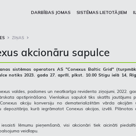
DARBĪBAS JOMAS
SISTĒMAS LIETOTĀJIEM
I
ES
ZIŅAS
nexus akcionāru sapulce
anas sistēmas operators AS "Conexus Baltic Grid" (turpmāk
e notiks 2023. gada 27. aprīlī, plkst. 10.00 Stigu ielā 14, Rīg
onexus valdes, padomes un neatkarīga revidenta ziņojumi, 2022. g
rskata apstiprināšana. Vienlaikus sapulcē tiks skatīts jautājums 
 Conexus akciju konversiju no dematerializētām vārda akcijām 
 depozitārija, kurā iegrāmatot Conexus akcijas, izvēli. Plānotas 
esaisti lēmumu pieņemšanā, visi akcionāri tiek aicināti piedalīt
t balsojuma veidlapu.