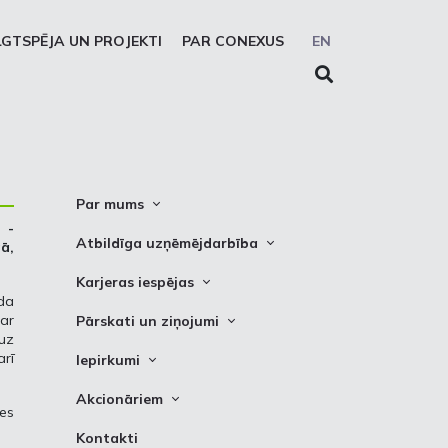
LGTSPĒJA UN PROJEKTI
PAR CONEXUS
EN
Par mums
 -
Conexus vizītkarte
Atbildīga uzņēmējdarbība
ā,
Misija. Vīzija. Vērtības
Cel trauksmi
Karjeras iespējas
Vidēja termiņa stratēģija
ada
Privātuma atruna
Vakances
par
Pārskati un ziņojumi
Akcionāru struktūra
uz
Sīkdatņu deklarēšana
Kādēļ izvēlēties strādāt Conexus
Attīstības plāni
arī
Iepirkumi
Struktūra
Prakses iespējas
Finanšu pārskati
Iepirkumi
Padome
Akcionāriem
ies
PSO ziņojumi
Izsoles
Valde
Informācija
Kontakti