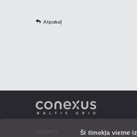
Atpakaļ
Šī tīmekļa vietne i
KONTAKTI
ĀTRĀS