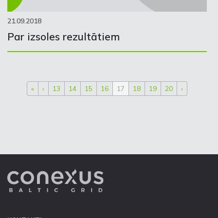
21.09.2018
Par izsoles rezultātiem
«
‹
13
14
15
16
17
18
19
20
›