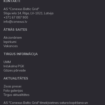
KONTAKTI
AS "Conexus Baltic Grid"
Stigu iela 14, Rīga, LV-1021, Latvija
+371 67 087 900
info@conexus.lv
ĀTRĀS SAITES
Akcionāriem
Iepirkumi
Vakances
TIRGUS INFORMĀCIJA
UMM
Inčukalna PGK
Gāzes pārvade
AKTUALITĀTES
Ziņas presei
Foto galerijas
Tirgus aktualitātes
AS "Conexus Baltic Grid" tīmekļvietnes satura kopēšana un