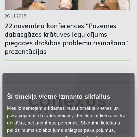
26.11.2018
22.novembra konferences “Pazemes
dabasgāzes krātuves ieguldījums
piegādes drošības problēmu risināšanā”
prezentācijas
Šī tīmekļa vietne izmanto sīkfailus
Mēs izmantojam sīkdatnes mūsu tīmekļa vietnēs un
pakalpojumos dažādos veidos, identificējot lietotājus kā
unikālas, bet anonīmas personas. Sīkdatņu lietošana
palīdz mums uzlabot jums sniegtos pakalpojumus,
piemēram, neļaujot jums vēlreiz ievadīt informāciju, ko