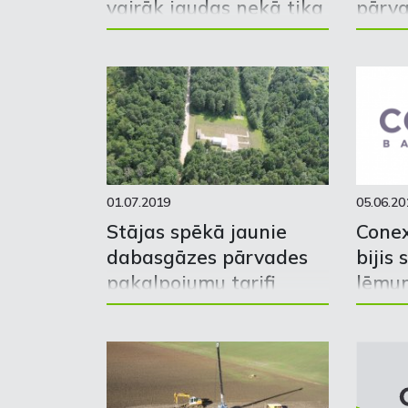
vairāk jaudas nekā tika
pārva
prognozēts
uz In
gāzes
01.07.2019
05.06.20
Stājas spēkā jaunie
Conex
dabasgāzes pārvades
bijis
pakalpojumu tarifi
lēmu