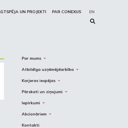
LGTSPĒJA UN PROJEKTI
PAR CONEXUS
EN
Par mums
Conexus vizītkarte
Atbildīga uzņēmējdarbība
Misija. Vīzija. Vērtības
Cel trauksmi
Karjeras iespējas
Vidēja termiņa stratēģija
Privātuma atruna
Vakances
Pārskati un ziņojumi
Akcionāru struktūra
Sīkdatņu deklarēšana
Kādēļ izvēlēties strādāt Conexus
Attīstības plāni
Iepirkumi
Struktūra
Prakses iespējas
Finanšu pārskati
Iepirkumi
Padome
Akcionāriem
PSO ziņojumi
Izsoles
Valde
Informācija
Kontakti