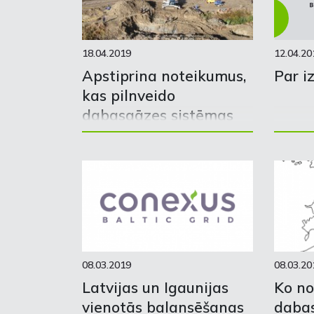
18.04.2019
12.04.20
Apstiprina noteikumus,
Par i
kas pilnveido
dabasgāzes sistēmas
pieslēgumu ierīkošanu
08.03.2019
08.03.20
Latvijas un Igaunijas
Ko no
vienotās balansēšanas
dabas