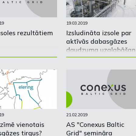
apspriešanas rezultāti
19
19.03.2019
zsoles rezultātiem
Izsludināta izsole par
aktīvās dabasgāzes
daudzuma uzglabāšan
un pieejamības
nodrošināšanu
Inčukalna PGK
19
21.02.2019
zīmē vienotais
AS "Conexus Baltic
gāzes tirgus?
Grid" semināra