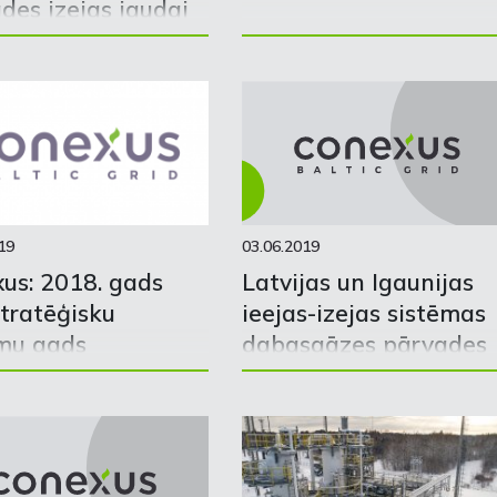
des izejas jaudai
čukalna pazemes
 krātuvi
19
03.06.2019
us: 2018. gads
Latvijas un Igaunijas
 stratēģisku
ieejas-izejas sistēmas
mu gads
dabasgāzes pārvades
sistēmas lietošanas
noteikumu un
balansēšanas
noteikumu sabiedriskā