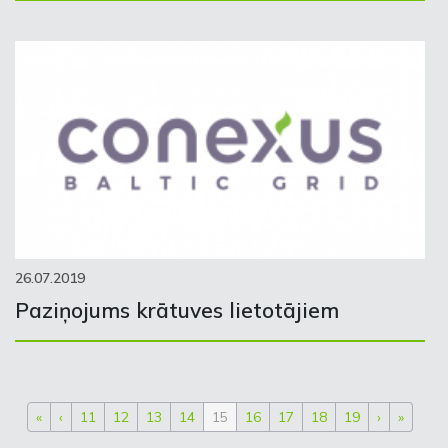
26.07.2019
Paziņojums krātuves lietotājiem
«
‹
11
12
13
14
15
16
17
18
19
›
»