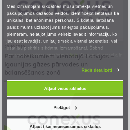
Mēs izmantojam sīkdatnes mūsu tīmekļa vietnēs un
pakalpojumos dažādos veidos, identificējot lietotājus kā
unikālas, bet anonīmas personas. Sīkdatņu lietošana
palīdz mums uzlabot jums sniegtos pakalpojumus,
piemēram, neļaujot jums vēlreiz ievadīt informāciju, ko
jau esat ievadījis, un ļauj tīmekļa vietnei atcerēties, vai
22.10.2019
esat jau piekritis sīkdatņu izmantošanai. Šobrīd
Par noteikumiem vienotajā Latvijas –
izmantoto sīkdatņu apraksts ir
šeit
. Sīkāka informācija ir
mūsu
Privātuma atrunā
.
Igaunijas gāzes pārvades un
Rādīt detalizēti
balansēšanas zonā
Atļaut visus sīkfailus
Pielāgot
Atļaut tikai nepieciešamos sīkfailus