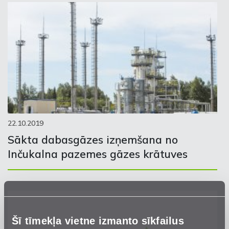
22.10.2019
Sākta dabasgāzes izņemšana no
Inčukalna pazemes gāzes krātuves
Šī tīmekļa vietne izmanto sīkfailus