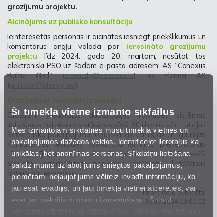
grozījumu projektu.
Aicinājums uz publisko konsultāciju
Ieinteresētās personas ir aicinātas iesniegt priekšlikumus un
komentārus angļu valodā par
ierosināto grozījumu
projektu
līdz 2024. gada 20. martam, nosūtot tos
elektroniski PSO uz šādām e-pasta adresēm: AS “Conexus
Baltic Grid” (
capacity@conexus.lv
) un Elering AS
(
airi.noor@elering.ee
).
Grozījumi ar izceltām izmaiņām
Šī tīmekļa vietne izmanto sīkfailus
Grozījumi Vienotajos dabasgāzes pārvades sistēmas
lietošanas noteikumos stāsies spēkā 30 dienas pēc Latvijas
Mēs izmantojam sīkdatnes mūsu tīmekļa vietnēs un
Sabiedrisko pakalpojumu regulēšanas komisijas un Igaunijas
pakalpojumos dažādos veidos, identificējot lietotājus kā
Konkurences iestādes saskaņotā lēmuma pieņemšanas.
unikālas, bet anonīmas personas. Sīkdatņu lietošana
Līdz grozījumu spēkā stāšanās brīdim būs spēkā esošā
Vienoto dabasgāzes pārvades sistēmas lietošanas
palīdz mums uzlabot jums sniegtos pakalpojumus,
noteikumu redakcija.
piemēram, neļaujot jums vēlreiz ievadīt informāciju, ko
jau esat ievadījis, un ļauj tīmekļa vietnei atcerēties, vai
Informācija publicēta:
esat jau piekritis sīkdatņu izmantošanai. Šobrīd
06.03.2024 13:01:22
izmantoto sīkdatņu apraksts ir
šeit
. Sīkāka informācija ir