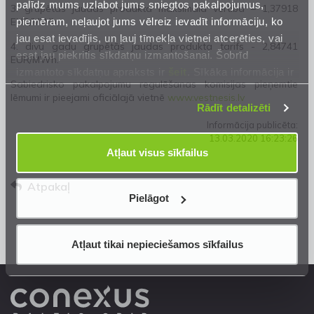
palīdz mums uzlabot jums sniegtos pakalpojumus,
3. grupētās jaudas produkta maksimālā vērtība – 1,37918
piemēram, neļaujot jums vēlreiz ievadīt informāciju, ko
EUR/MWh;
jau esat ievadījis, un ļauj tīmekļa vietnei atcerēties, vai
4. divu gadu grupētās jaudas produkta tarifs - 2,84741
esat jau piekritis sīkdatņu izmantošanai. Šobrīd
EUR/MWh.
izmantoto sīkdatņu apraksts ir
šeit
. Sīkāka informācija ir
Sabiedrisko pakalpojumu regulēšanas komisijas pieņemtie
mūsu
Privātuma atrunā
.
lēmumi ir pieejami oficiālajā vietnē
www.vestnesis.lv
Rādīt detalizēti
Informācija publicēta:
13.03.2020 16:23:26
Atļaut visus sīkfailus
Atpakaļ
Pielāgot
Atļaut tikai nepieciešamos sīkfailus