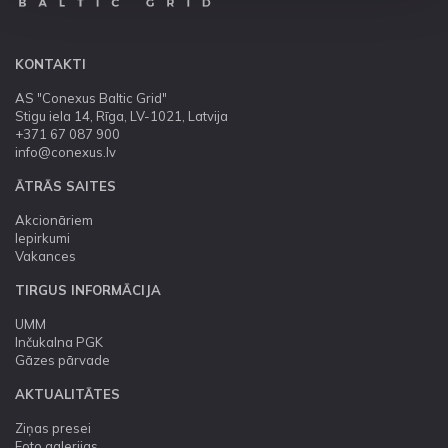
KONTAKTI
AS "Conexus Baltic Grid"
Stigu iela 14, Rīga, LV-1021, Latvija
+371 67 087 900
info@conexus.lv
ĀTRĀS SAITES
Akcionāriem
Iepirkumi
Vakances
TIRGUS INFORMĀCIJA
UMM
Inčukalna PGK
Gāzes pārvade
AKTUALITĀTES
Ziņas presei
Foto galerijas