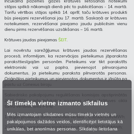
Inčukalna pazemes gāzes krātuves lietošanas noteikumi
stājas spēkā nākamajā dienā pēc to publicēšanas - 14. martā.
Tarifu vērtības stājas spēkā 14. aprīlī, taču krātuves produkti
būs pieejami rezervēšanai jau 17. martā. Saskaņā ar krātuves
noteikumiem, rezervēšanai pieejamo jaudu publicēsim vienu
dienu pirms rezervēšanas uzsākšanas – 16. martā.
Krātuves jaudas pieejamas
ŠEIT
.
Lai novērstu sarežģījumus krātuves jaudas rezervēšanas
procesā, informējam, ka rezervācijas pieteikumus jāparaksta
paraksttiesīgajām personām. Pieteikums var tikt parakstīts
elektroniski vai uz papīra, pievienojot pilnvarojuma
dokumentus, ja pieteikumu paraksta pilnvarotās personas.
Oriģinālos pieteikumus un pievienotos dokumentus ir jāsūta pa
pastu uz Conexus biroju.
Sabiedrisko pakalpojumu regulēšanas komisijas apstiprinātās
2020./2021. gada Inčukalna pazemes gāzes krātuves cikla
Šī tīmekļa vietne izmanto sīkfailus
tarifu vērtības (bez PVN):
Mēs izmantojam sīkdatnes mūsu tīmekļa vietnēs un
1. tirgus produkta tarifa minimālā vērtība - 0.92000 EUR/MWh;
pakalpojumos dažādos veidos, identificējot lietotājus kā
2. virtuālās pretplūsmas produkta tarifs – 0.32200 EUR/MWh;
unikālas, bet anonīmas personas. Sīkdatņu lietošana