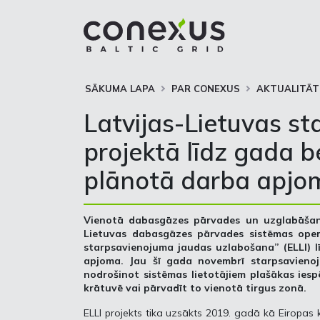
SĀKUMA LAPA
PAR CONEXUS
AKTUALITĀT
Latvijas-Lietuvas s
projektā līdz gada 
plānotā darba apjo
Vienotā dabasgāzes pārvades un uzglabāšan
Lietuvas dabasgāzes pārvades sistēmas oper
starpsavienojuma jaudas uzlabošana” (ELLI) 
apjoma. Jau šī gada novembrī starpsavienoj
nodrošinot sistēmas lietotājiem plašākas ie
krātuvē vai pārvadīt to vienotā tirgus zonā.
ELLI projekts tika uzsākts 2019. gadā kā Eiropas