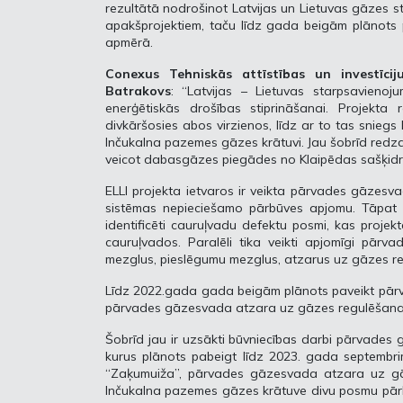
rezultātā nodrošinot Latvijas un Lietuvas gāzes s
apakšprojektiem, taču līdz gada beigām plānots 
apmērā.
Conexus Tehniskās attīstības un investīcij
Batrakovs
: “Latvijas – Lietuvas starpsavieno
enerģētiskās drošības stiprināšanai. Projekta
divkāršosies abos virzienos, līdz ar to tas sniegs
Inčukalna pazemes gāzes krātuvi. Jau šobrīd redzam,
veicot dabasgāzes piegādes no Klaipēdas sašķidr
ELLI projekta ietvaros ir veikta pārvades gāzesva
sistēmas nepieciešamo pārbūves apjomu. Tāpat 
identificēti cauruļvadu defektu posmi, kas projek
cauruļvados. Paralēli tika veikti apjomīgi pārva
mezglus, pieslēgumu mezglus, atzarus uz gāzes re
Līdz 2022.gada gada beigām plānots paveikt pār
pārvades gāzesvada atzara uz gāzes regulēšanas 
Šobrīd jau ir uzsākti būvniecības darbi pārvade
kurus plānots pabeigt līdz 2023. gada septembr
“Zaķumuiža”, pārvades gāzesvada atzara uz gā
Inčukalna pazemes gāzes krātuve divu posmu pār