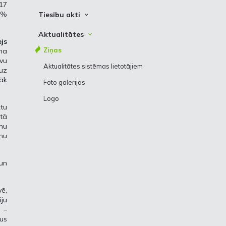
Kredītreitings
Paziņojumi
 17
Vēsture
Korporatīvā sociālā atbildība
0%
Tiesību akti
Obligācijas
Arhīvs
Kontaktinformācija
Latvijas tiesību akti
Aktualitātes
Iepirkumu daļas kontakti
js
Eiropas Savienības tiesību akti
Ziņas
na
Piegādātāju ētikas pamatprincipi
vu
Citi saistošie dokumenti
Aktualitātes sistēmas lietotājiem
 uz
rāk
Foto galerijas
Logo
ktu
tā
enu
ānu
un
vē,
ju
 –
us