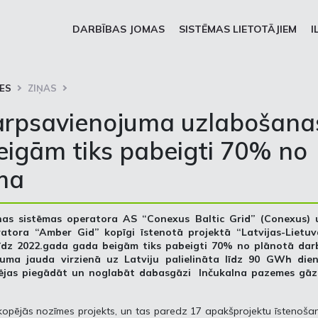
DARBĪBAS JOMAS
SISTĒMAS LIETOTĀJIEM
I
ES
ZIŅAS
tarpsavienojuma uzlabošana
beigām tiks pabeigti 70% no
ma
as sistēmas operatora AS “Conexus Baltic Grid” (Conexus) 
atora “Amber Gid” kopīgi īstenotā projektā “Latvijas-Lietuv
līdz 2022.gada gada beigām tiks pabeigti 70% no plānotā dar
uma jauda virzienā uz Latviju palielināta līdz 90 GWh dien
spējas piegādāt un noglabāt dabasgāzi Inčukalna pazemes gāz
 kopējās nozīmes projekts, un tas paredz 17 apakšprojektu īstenoša