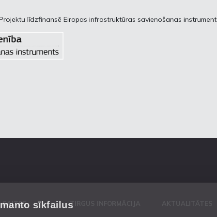
 Projektu līdzfinansē Eiropas infrastruktūras savienošanas instrument
zmanto sīkfailus
 SAITES
TIRGUS INFORMĀCIJA
AKTUALITĀTES