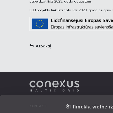
pabeidzot līdz 2023. gada augustam.
ELLI projekts tiek īstenots līdz 2023. gada beigām.
Atpakaļ
Šī tīmekļa vietne i
KONTAKTI
ĀTRĀS