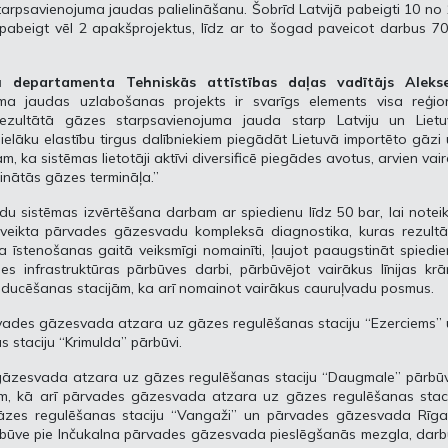
tarpsavienojuma jaudas palielināšanu. Šobrīd Latvijā pabeigti 10 no
pabeigt vēl 2 apakšprojektus, līdz ar to šogad paveicot darbus 7
u departamenta Tehniskās attīstības daļas vadītājs Alekse
juma jaudas uzlabošanas projekts ir svarīgs elements visa reģio
 rezultātā gāzes starpsavienojuma jauda starp Latviju un Lietu
 lielāku elastību tirgus dalībniekiem piegādāt Lietuvā importēto gāzi
 ka sistēmas lietotāji aktīvi diversificē piegādes avotus, arvien vai
inātās gāzes termināļa.”
du sistēmas izvērtēšana darbam ar spiedienu līdz 50 bar, lai notei
veikta pārvades gāzesvadu kompleksā diagnostika, kuras rezultā
ta īstenošanas gaitā veiksmīgi nomainīti, ļaujot paaugstināt spiedi
des infrastruktūras pārbūves darbi, pārbūvējot vairākus līnijas kr
ducēšanas stacijām, ka arī nomainot vairākus cauruļvadu posmus.
vades gāzesvada atzara uz gāzes regulēšanas staciju “Ezerciems” 
staciju “Krimulda” pārbūvi.
s gāzesvada atzara uz gāzes regulēšanas staciju “Daugmale” pārbū
im, kā arī pārvades gāzesvada atzara uz gāzes regulēšanas staci
zes regulēšanas staciju “Vangaži” un pārvades gāzesvada Rīga
būve pie Inčukalna pārvades gāzesvada pieslēgšanās mezgla, darb