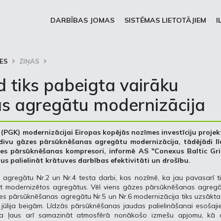
DARBĪBAS JOMAS
SISTĒMAS LIETOTĀJIEM
I
ES
ZIŅAS
 tiks pabeigta vairāku
s agregātu modernizācija
(PGK) modernizācijai Eiropas kopējās nozīmes investīciju projek
divu gāzes pārsūknēšanas agregātu modernizācija, tādējādi lī
zes pārsūknēšanas kompresori, informē
AS "Conexus Baltic Gri
aus palielināt krātuves darbības efektivitāti un drošību.
gregātu Nr.2 un Nr.4 testa darbi, kas nozīmē, ka jau pavasarī ti
t modernizētos agregātus. Vēl viens gāzes pārsūknēšanas agregā
āzes pārsūknēšanas agregātu Nr.5 un Nr.6 modernizācija tiks uzsākta
jūlija beigām. Līdzās pārsūknēšanas jaudas palielināšanai esošaj
ja ļaus arī samazināt atmosfērā nonākošo izmešu apjomu, kā a