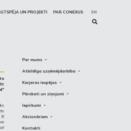
LGTSPĒJA UN PROJEKTI
PAR CONEXUS
EN
Par mums
Conexus vizītkarte
Atbildīga uzņēmējdarbība
ta
Misija. Vīzija. Vērtības
Cel trauksmi
Karjeras iespējas
dz
Vidēja termiņa stratēģija
d"
Privātuma atruna
Vakances
Pārskati un ziņojumi
Akcionāru struktūra
Sīkdatņu deklarēšana
Kādēļ izvēlēties strādāt Conexus
Attīstības plāni
ks
Iepirkumi
Struktūra
Prakses iespējas
ts
Finanšu pārskati
Iepirkumi
Padome
 šī
Akcionāriem
iem
PSO ziņojumi
Izsoles
Valde
Informācija
rī
Kontakti