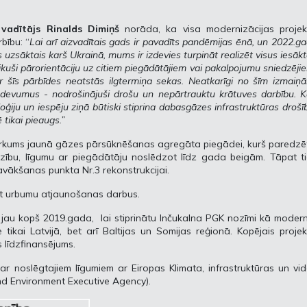
 vadītājs Rinalds Dimiņš
norāda, ka visa modernizācijas projek
bību: “
Lai arī aizvadītais gads ir pavadīts pandēmijas ēnā, un 2022.g
jas uzsāktais karš Ukrainā, mums ir izdevies turpināt realizēt visus iesāk
ikuši pārorientāciju uz citiem piegādātājiem vai pakalpojumu sniedzēji
r šīs pārbīdes neatstās ilgtermiņa sekas. Neatkarīgi no šīm izmaiņ
devumus - nodrošinājuši drošu un nepārtrauktu krātuves darbību. 
oģiju un iespēju ziņā būtiski stiprina dabasgāzes infrastruktūras drošī
 tikai pieaugs.”
epirkums jaunā gāzes pārsūknēšanas agregāta piegādei, kurš paredzē
dzību, līgumu ar piegādātāju noslēdzot līdz gada beigām. Tāpat t
vākšanas punkta Nr.3 rekonstrukcijai.
kt urbumu atjaunošanas darbus.
jau kopš 2019.gada, lai stiprinātu Inčukalna PGK nozīmi kā moder
 tikai Latvijā, bet arī Baltijas un Somijas reģionā. Kopējais proje
s līdzfinansējums.
 ar noslēgtajiem līgumiem ar Eiropas Klimata, infrastruktūras un vi
and Environment Executive Agency).