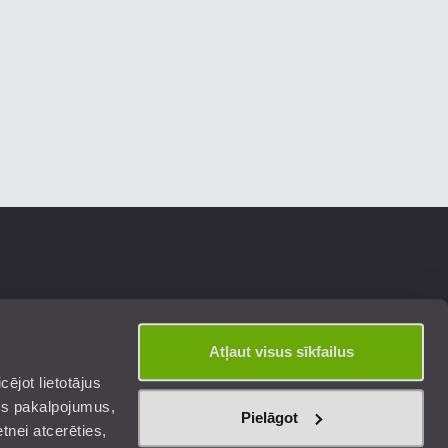
Atļaut visus sīkfailus
ējot lietotājus
os pakalpojumus,
Pielāgot
tnei atcerēties,