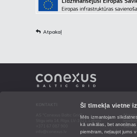
Atpakaļ
Šī tīmekļa vietne i
KONTAKTI
ĀTRĀS
AS "Conexus Baltic Grid"
Akcion
Mēs izmantojam sīkdatnes 
Stigu iela 14, Rīga, LV-1021, Latvija
Iepirku
kā unikālas, bet anonīmas
+371 67 087 900
Vakanc
piemēram, neļaujot jums vēl
info@conexus.lv