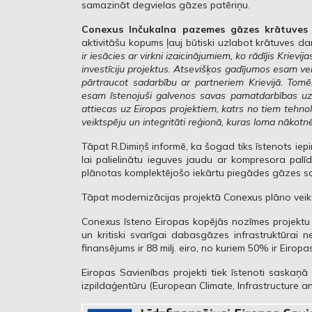
samazināt degvielas gāzes patēriņu.
Conexus Inčukalna pazemes gāzes krātuves
aktivitāšu kopums ļauj būtiski uzlabot krātuves dar
ir iesācies ar virkni izaicinājumiem, ko rādījis Krievi
investīciju projektus. Atsevišķos gadījumos esam ve
pārtraucot sadarbību ar partneriem Krievijā. Tomē
esam īstenojuši galvenos savas pamatdarbības uz
attiecas uz Eiropas projektiem, katrs no tiem tehnol
veiktspēju un integritāti reģionā, kuras loma nākotnē
Tāpat R.Dimiņš informē, ka šogad tiks īstenots i
lai palielinātu ieguves jaudu ar kompresora palī
plānotas komplektējošo iekārtu piegādes gāzes sa
Tāpat modernizācijas projektā Conexus plāno vei
Conexus īsteno Eiropas kopējās nozīmes projektu 
un kritiski svarīgai dabasgāzes infrastruktūrai ne
finansējums ir 88 milj. eiro, no kuriem 50% ir Eiropa
Eiropas Savienības projekti tiek īstenoti saskaņā
izpildaģentūru (European Climate, Infrastructure 