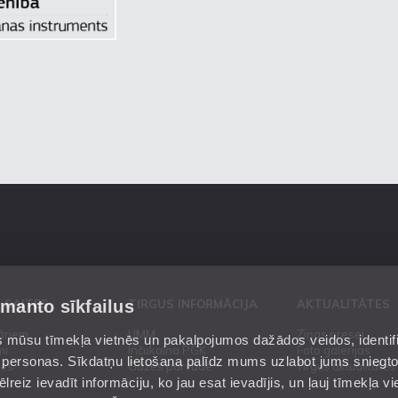
zmanto sīkfailus
 SAITES
TIRGUS INFORMĀCIJA
AKTUALITĀTES
āriem
UMM
Ziņas presei
mūsu tīmekļa vietnēs un pakalpojumos dažādos veidos, identific
mi
Inčukalna PGK
Foto galerijas
 personas. Sīkdatņu lietošana palīdz mums uzlabot jums sniegt
es
Gāzes pārvade
Tirgus aktualitātes
reiz ievadīt informāciju, ko jau esat ievadījis, un ļauj tīmekļa vie