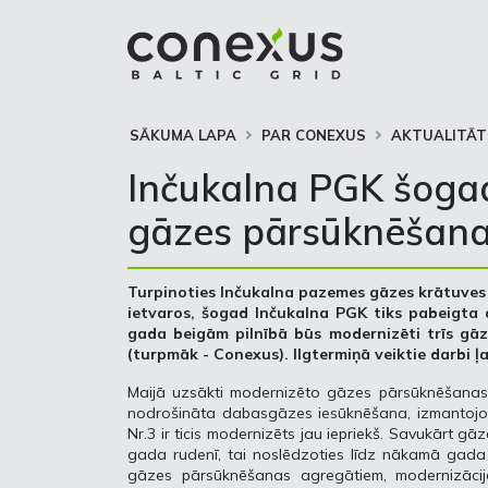
SĀKUMA LAPA
PAR CONEXUS
AKTUALITĀT
Inčukalna PGK šogad
gāzes pārsūknēšana
Turpinoties Inčukalna pazemes gāzes krātuves 
ietvaros, šogad Inčukalna PGK tiks pabeigta 
gada beigām pilnībā būs modernizēti trīs gā
(turpmāk - Conexus).
Ilgtermiņā veiktie darbi ļ
Maijā uzsākti modernizēto gāzes pārsūknēšanas a
nodrošināta dabasgāzes iesūknēšana, izmantojo
Nr.3 ir ticis modernizēts jau iepriekš. Savukārt g
gada rudenī, tai noslēdzoties līdz nākamā gada 
gāzes pārsūknēšanas agregātiem, modernizāci