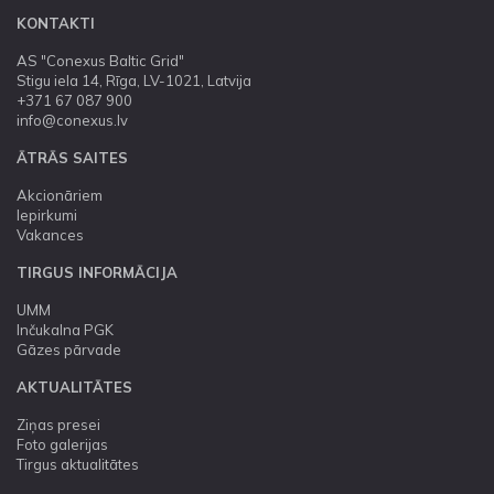
KONTAKTI
AS "Conexus Baltic Grid"
Stigu iela 14, Rīga, LV-1021, Latvija
+371 67 087 900
info@conexus.lv
ĀTRĀS SAITES
Akcionāriem
Iepirkumi
Vakances
TIRGUS INFORMĀCIJA
UMM
Inčukalna PGK
Gāzes pārvade
AKTUALITĀTES
Ziņas presei
Foto galerijas
Tirgus aktualitātes