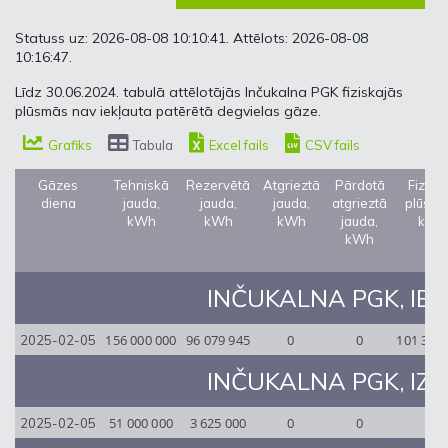
Statuss uz: 2026-08-08 10:10:41. Attēlots: 2026-08-08
10:16:47.
Līdz 30.06.2024. tabulā attēlotājās Inčukalna PGK fiziskajās
plūsmās nav iekļauta patērētā degvielas gāze.
Grafiks
Tabula
Excel fails
CSV fails
Gāzes
Tehniskā
Rezervētā
Atgrieztā
Pārdotā
Fizisk
diena
jauda,
jauda,
jauda,
atgrieztā
plūsma
kWh
kWh
kWh
jauda,
kWh
kWh
INČUKALNA PGK, IEEJ
156 000 000
96 079 945
0
0
101 392
2025-02-05
INČUKALNA PGK, IZEJ
51 000 000
3 625 000
0
0
0
2025-02-05