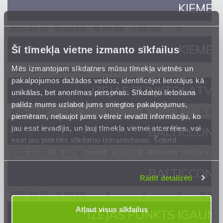
KIEMENA
90 000 000
78 795 000
15 000 000
0
0
2025-02-05
KIEMENA
Šī tīmekļa vietne izmanto sīkfailus
Mēs izmantojam sīkdatnes mūsu tīmekļa vietnēs un
82 000 000
7 425 821
0
0
0
2025-02-05
pakalpojumos dažādos veidos, identificējot lietotājus kā
IZEJAS PUNKTS LATVI
unikālas, bet anonīmas personas. Sīkdatņu lietošana
palīdz mums uzlabot jums sniegtos pakalpojumus,
0
0
0
0
52 845 
2025-02-05
piemēram, neļaujot jums vēlreiz ievadīt informāciju, ko
jau esat ievadījis, un ļauj tīmekļa vietnei atcerēties, vai
BALTICCONN
esat jau piekritis sīkdatņu izmantošanai. Šobrīd
izmantoto sīkdatņu apraksts ir
šeit
. Sīkāka informācija ir
78 000 000
0
0
0
0
2025-02-05
mūsu
Privātuma atrunā
.
BALTICCONN
Rādīt detalizēti
70 500 000
0
0
0
30 904 
2025-02-05
Atļaut visus sīkfailus
IZEJAS PUNKTS IGAUNI