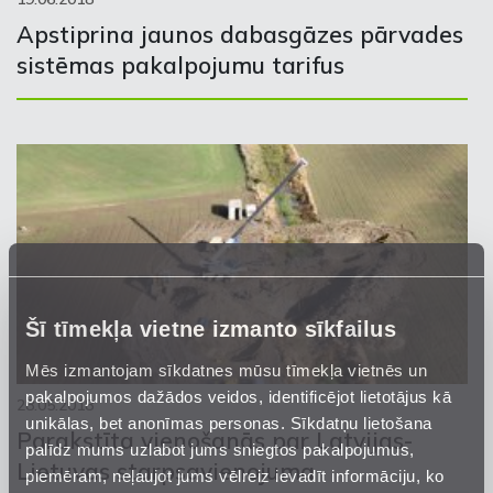
Apstiprina jaunos dabasgāzes pārvades
sistēmas pakalpojumu tarifus
Šī tīmekļa vietne izmanto sīkfailus
Mēs izmantojam sīkdatnes mūsu tīmekļa vietnēs un
pakalpojumos dažādos veidos, identificējot lietotājus kā
28.05.2018
unikālas, bet anonīmas personas. Sīkdatņu lietošana
Parakstīta vienošanās par Latvijas-
palīdz mums uzlabot jums sniegtos pakalpojumus,
Lietuvas starpsavienojuma
piemēram, neļaujot jums vēlreiz ievadīt informāciju, ko