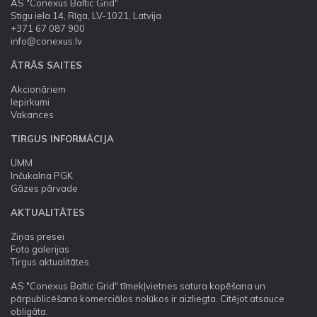
AS "Conexus Baltic Grid"
Stigu iela 14, Rīga, LV-1021, Latvija
+371 67 087 900
info@conexus.lv
ĀTRĀS SAITES
Akcionāriem
Iepirkumi
Vakances
TIRGUS INFORMĀCIJA
UMM
Inčukalna PGK
Gāzes pārvade
AKTUALITĀTES
Ziņas presei
Foto galerijas
Tirgus aktualitātes
AS "Conexus Baltic Grid" tīmekļvietnes satura kopēšana un
pārpublicēšana komerciālos nolūkos ir aizliegta. Citējot atsauce
obligāta.