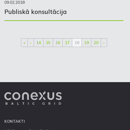
09.02.2018
Publiskā konsultācija
«
‹
14
15
16
17
18
19
20
›
KONTAKTI