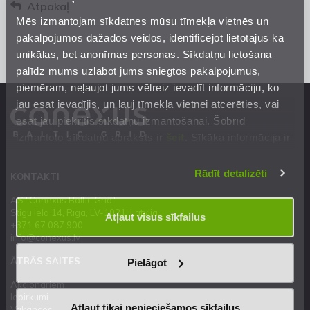
Atpakaļ
Mēs izmantojam sīkdatnes mūsu tīmekļa vietnēs un
pakalpojumos dažādos veidos, identificējot lietotājus kā
unikālas, bet anonīmas personas. Sīkdatņu lietošana
palīdz mums uzlabot jums sniegtos pakalpojumus,
piemēram, neļaujot jums vēlreiz ievadīt informāciju, ko
jau esat ievadījis, un ļauj tīmekļa vietnei atcerēties, vai
esat jau piekritis sīkdatņu izmantošanai. Šobrīd
izmantoto sīkdatņu apraksts ir
šeit
. Sīkāka informācija ir
mūsu
Privātuma atrunā
.
Rādīt detalizēti
KONTAKTI
AS "Conexus Baltic Grid"
Stigu iela 14, Rīga, LV-1021, Latvija
Atļaut visus sīkfailus
+371 67 087 900
info@conexus.lv
ĀTRĀS SAITES
Pielāgot
Akcionāriem
Iepirkumi
Atļaut tikai nepieciešamos sīkfailus
Vakances