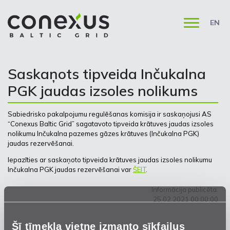
EN
Saskaņots tipveida Inčukalna
PGK jaudas izsoles nolikums
Sabiedrisko pakalpojumu regulēšanas komisija ir saskaņojusi AS
“Conexus Baltic Grid” sagatavoto tipveida krātuves jaudas izsoles
nolikumu Inčukalna pazemes gāzes krātuves (Inčukalna PGK)
jaudas rezervēšanai.
Iepazīties ar saskaņoto tipveida krātuves jaudas izsoles nolikumu
Inčukalna PGK jaudas rezervēšanai var
ŠEIT
.
Informācija publicēta:
25.02.2021 00:00:00
Šī tīmekļa vietne izmanto sīkfailus